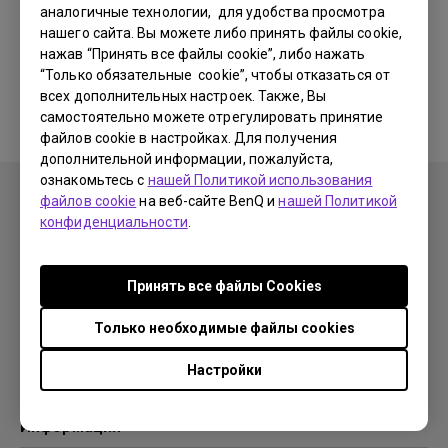
аналогичные технологии, для удобства просмотра
нашего сайта. Вы можете либо принять файлы cookie,
Соответствующее
нажав “Принять все файлы cookie”, либо нажать
“Только обязательные cookie”, чтобы отказаться от
руководство отсутствует
всех дополнительных настроек. Также, Вы
самостоятельно можете отрегулировать принятие
файлов cookie в настройках. Для получения
дополнительной информации, пожалуйста,
ознакомьтесь с
нашей Политикой использования
файлов cookie
на веб-сайте BenQ и
нашей Политикой
конфиденциальности
.
Продукция
Принять все файлы Сookies
Проекторы
Решения
Мониторы
Только необходимые файлы cookies
Образование
Поддержка
Бизнес
Настройки
Поддержка
Ресурсы
Загрузки
Проекционный калькулятор
Информация