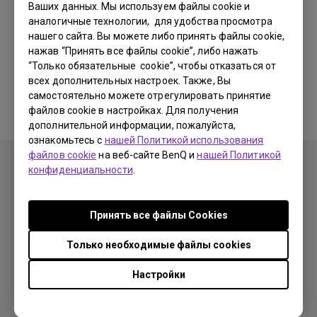
Ваших данных. Мы используем файлы cookie и
аналогичные технологии, для удобства просмотра
Нет соответствующих
нашего сайта. Вы можете либо принять файлы cookie,
нажав “Принять все файлы cookie”, либо нажать
ответов на частые
“Только обязательные cookie”, чтобы отказаться от
всех дополнительных настроек. Также, Вы
вопросы
самостоятельно можете отрегулировать принятие
файлов cookie в настройках. Для получения
дополнительной информации, пожалуйста,
ознакомьтесь с
нашей Политикой использования
файлов cookie
на веб-сайте BenQ и
нашей Политикой
конфиденциальности
.
Продукция
Принять все файлы Сookies
Проекторы
Решения
Только необходимые файлы cookies
Мониторы
Образование
Поддержка
Настройки
Бизнес
Поддержка
Ресурсы
Загрузки