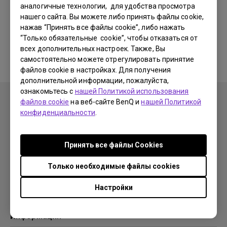
аналогичные технологии, для удобства просмотра
нашего сайта. Вы можете либо принять файлы cookie,
Соответствующие программы
нажав “Принять все файлы cookie”, либо нажать
“Только обязательные cookie”, чтобы отказаться от
и драйверы отсутствуют
всех дополнительных настроек. Также, Вы
самостоятельно можете отрегулировать принятие
файлов cookie в настройках. Для получения
дополнительной информации, пожалуйста,
ознакомьтесь с
нашей Политикой использования
файлов cookie
на веб-сайте BenQ и
нашей Политикой
конфиденциальности
.
Продукция
Принять все файлы Сookies
Проекторы
Решения
Мониторы
Только необходимые файлы cookies
Образование
Поддержка
Бизнес
Настройки
Поддержка
Ресурсы
Загрузки
Проекционный калькулятор
Информация