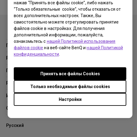
нажав “Принять все файлы cookie”, либо нажать
“Только обязательные cookie”, чтобы отказаться от
No related warranty information
всех дополнительных настроек. Также, Вы
самостоятельно можете отрегулировать принятие
файлов cookie в настройках. Для получения
дополнительной информации, пожалуйста,
ознакомьтесь с
нашей Политикой использования
Продукция
файлов cookie
на веб-сайте BenQ и
нашей Политикой
конфиденциальности
.
Проекторы
Решения
Мониторы
Образование
Поддержка
Принять все файлы Сookies
Бизнес
Поддержка
Ресурсы
Только необходимые файлы cookies
Загрузки
Проекционный калькулятор
Информация
Настройки
База знаний
BenQ AQCOLOR
О компании BenQ
Профиль компании
Русский
Новости