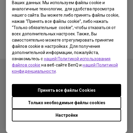
Ваших данных. Мы используем файлы cookie и
аналогичные технологии, для удобства просмотра
Нет соответствующих
нашего сайта. Вы можете либо принять файлы cookie,
нажав “Принять все файлы cookie”, либо нажать
ответов на частые
“Только обязательные cookie”, чтобы отказаться от
всех дополнительных настроек. Также, Вы
вопросы
самостоятельно можете отрегулировать принятие
файлов cookie в настройках. Для получения
дополнительной информации, пожалуйста,
ознакомьтесь с
нашей Политикой использования
файлов cookie
на веб-сайте BenQ и
нашей Политикой
конфиденциальности
.
Продукция
Принять все файлы Сookies
Проекторы
Решения
Только необходимые файлы cookies
Мониторы
Образование
Поддержка
Настройки
Бизнес
Поддержка
Ресурсы
Загрузки