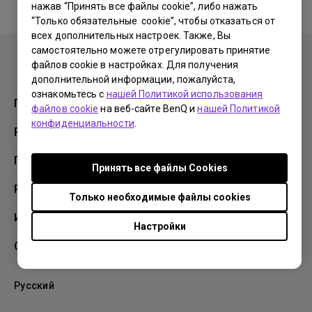
нажав “Принять все файлы cookie”, либо нажать
“Только обязательные cookie”, чтобы отказаться от
No related warranty information
всех дополнительных настроек. Также, Вы
самостоятельно можете отрегулировать принятие
файлов cookie в настройках. Для получения
дополнительной информации, пожалуйста,
ознакомьтесь с
нашей Политикой использования
Продукция
файлов cookie
на веб-сайте BenQ и
нашей Политикой
конфиденциальности
.
Проекторы
Решения
Мониторы
Образование
Поддержка
Принять все файлы Сookies
Бизнес
Поддержка
Ресурсы
Только необходимые файлы cookies
Загрузки
Проекционный калькулятор
Информация
Настройки
База знаний
BenQ AQCOLOR
О компании BenQ
Профиль компании
Русский
Новости