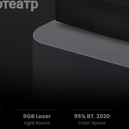
отеатр
С регулировкой по высоте
С Android TV
С низкой задержкой вывода