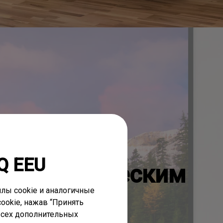
ждайтесь
Q EEU
атографическим
лы cookie и аналогичные
твом
ookie, нажав “Принять
 всех дополнительных