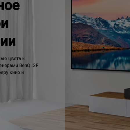
ное
ри
ии
ые цвета и 
нерами BenQ ISF 
еру кино и 