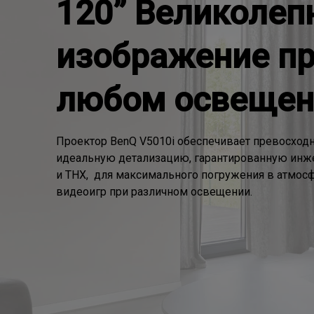
120” Великолеп
изображение п
любом освещен
Проектор BenQ V5010i обеспечивает превосходн
идеальную детализацию, гарантированную инже
и THX,  для максимального погружения в атмосф
видеоигр при различном освещении.