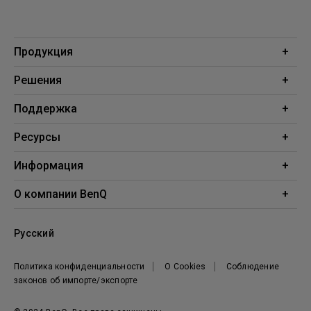
Продукция
Проекторы
Решения
Мониторы
Образование
Поддержка
Бизнес
Поддержка
Ресурсы
Загрузки
Проекционный калькулятор
Информация
База знаний
BenQ AQCOLOR
О компании BenQ
Профиль компании
Русский
Новости
Политика конфиденциальности
О Cookies
Соблюдение
законов об импорте/экспорте