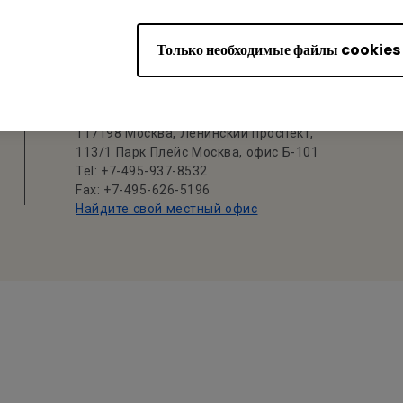
Только необходимые файлы cookies
Офис BenQ
Представительство компании BenQ
Europe B.V. в ЕАЭС
117198 Москва, Ленинский проспект,
113/1 Парк Плейс Москва, офис Б-101
Tel: +7-495-937-8532
Fax: +7-495-626-5196
Найдите свой местный офис