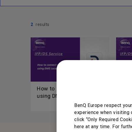
2
results
How to connect and start
Fun
using DMS Local?
DMS
BenQ Europe respect your 
experience when visiting 
click “Only Required Cook
here at any time. For furth