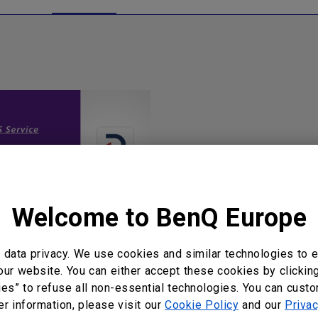
Welcome to BenQ Europe
ction Introduction for
 Local
data privacy. We use cookies and similar technologies to e
our website. You can either accept these cookies by clickin
ies” to refuse all non-essential technologies. You can cust
er information, please visit our
Cookie Policy
and our
Privac