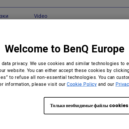
узки
Video
Welcome to BenQ Europe
Офис BenQ
data privacy. We use cookies and similar technologies to e
our website. You can either accept these cookies by clickin
Представительство компании BenQ
ies” to refuse all non-essential technologies. You can cust
Europe B.V. в ЕАЭС
er information, please visit our
Cookie Policy
and our
Privac
117198 Москва, Ленинский проспект,
113/1 Парк Плейс Москва, офис Б-101
Tel: +7-495-937-8532
Только необходимые файлы cookies
Fax: +7-495-626-5196
Найдите свой местный офис