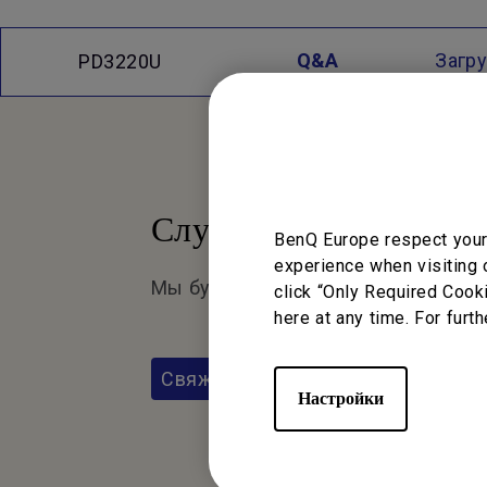
Q&A
Загр
PD3220U
Служба поддержки
BenQ Europe respect your 
experience when visiting 
Мы будем рады Вам помочь.
click “Only Required Cook
here at any time. For furth
Свяжитесь с нами
Настройки