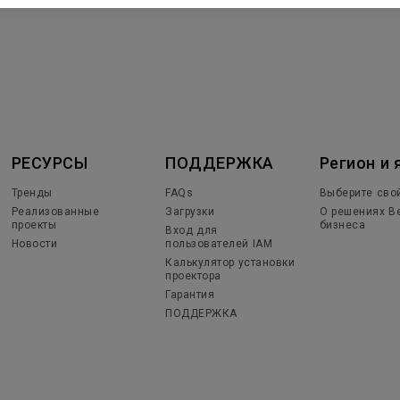
РЕСУРСЫ
ПОДДЕРЖКА
Регион и 
Тренды
FAQs
Выберите сво
Реализованные
Загрузки
О решениях B
проекты
бизнеса
Вход для
Новости
пользователей IAM
Калькулятор установки
проектора
Гарантия
ПОДДЕРЖКА