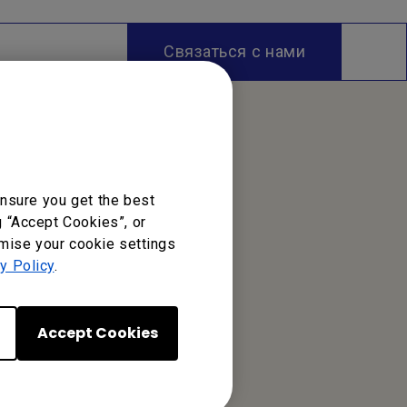
Связаться с нами
nsure you get the best
g “Accept Cookies”, or
omise your cookie settings
y Policy
.
Accept Cookies