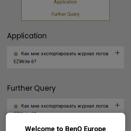
Application
Further Query
Application
Как мне экспортировать журнал логов
EZWrite 6?
Further Query
Как мне экспортировать журнал логов
EZWrite 6?
Welcome to BenQ Europe