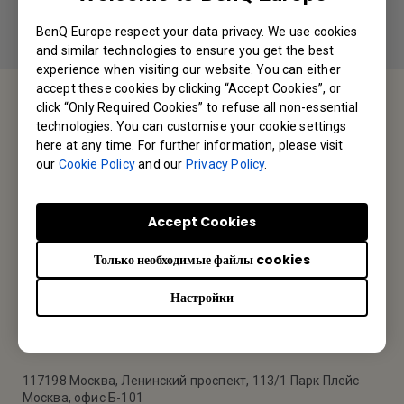
BenQ Europe respect your data privacy. We use cookies
and similar technologies to ensure you get the best
experience when visiting our website. You can either
accept these cookies by clicking “Accept Cookies”, or
click “Only Required Cookies” to refuse all non-essential
technologies. You can customise your cookie settings
Служба поддержки
here at any time. For further information, please visit
our
Cookie Policy
and our
Privacy Policy
.
Мы будем рады Вам помочь.
Accept Cookies
Свяжитесь с нами
Только необходимые файлы cookies
Настройки
Офис BenQ
Представительство компании BenQ Europe B.V. в ЕАЭС
117198 Москва, Ленинский проспект, 113/1 Парк Плейс
Москва, офис Б-101