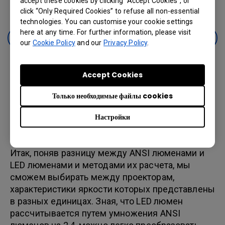
accept these cookies by clicking “Accept Cookies”, or
умножить его на 2,4.
click “Only Required Cookies” to refuse all non-essential
technologies. You can customise your cookie settings
here at any time. For further information, please visit
Эффект Гельмгольца-Кольрауша
our
Cookie Policy
and our
Privacy Policy
.
Accept Cookies
LED люмены = 2.4 * ANSI люмены
Только необходимые файлы cookies
Настройки
Сравнение и преобразование ANSI
люменов и LED люменов
Итак, поняв разницу между ANSI люменами и
LED люменами и методами их расчета, мы
сможем выбирать между проекторам,
характеристики яркости которых представлены
в разных единицах. Зная, что LED люмен
рассчитывается путем умножения ANSI