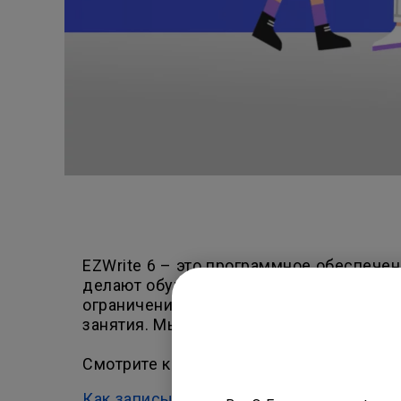
EZWrite 6 – это программное обеспече
делают обучение удобным и эффективны
ограничений. Легко создавайте матери
занятия. Мы подготовили видео с инст
Смотрите короткие ролики на нашем Yo
Как записывать сеансы в приложении B