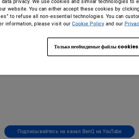
data privacy. We use cookies and similar technologies to e
our website. You can either accept these cookies by clickin
в приложении BenQ EZWrite 6
ies” to refuse all non-essential technologies. You can cust
нии BenQ EZWrite 6
er information, please visit our
Cookie Policy
and our
Privac
приложении BenQ EZWrite 6
Только необходимые файлы cookies
 в приложении BenQ EZWrite 6
te 6
смотрите здесь >>>
Подписывайтесь на канал BenQ на YouTube