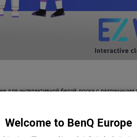
ние для интерактивной белой доски с различными
м. Обновленное приложение EZWrite 6 позволяет 
алы для уроков, подключайтесь к сеансам с разны
рукциями, как пользоваться основными функциями
Welcome to BenQ Europe
uTube канале
enQ EZWrite 6