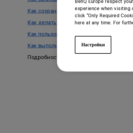
BenQ Europe respect your 
experience when visiting 
Как сохранять и экспортировать файлы 
click “Only Required Cook
Как делать и удалять записи в приложе
here at any time. For furth
Как пользоваться документ-камерой в 
Настройки
Как выполнять навигацию по страницам
Подробности о приложении BenQ EZWri