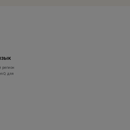
язык
й регион
enQ для