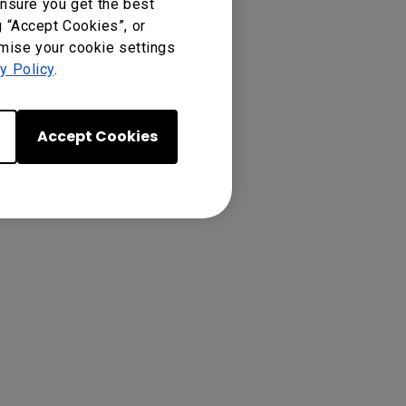
nsure you get the best
g “Accept Cookies”, or
omise your cookie settings
y Policy
.
Accept Cookies