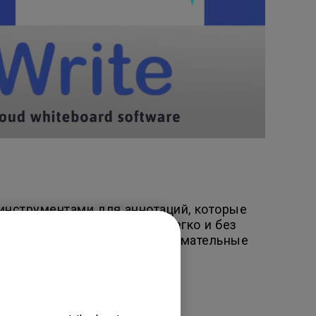
 инструментами для аннотаций, которые
работать с белой доской легко и без
х устройств и проводите занимательные
 приложения BenQ EZWrite 6.