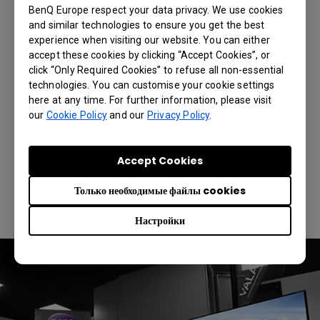
моделировании, а также простой и понятной
BenQ Europe respect your data privacy. We use cookies
and similar technologies to ensure you get the best
системой управления. Для небольших
experience when visiting our website. You can either
помещений был выбран короткофокусный
accept these cookies by clicking “Accept Cookies”, or
проектор BenQ с разрешением Full HD и
click “Only Required Cookies” to refuse all non-essential
точной цветопередачей, обеспечивающий
technologies. You can customise your cookie settings
прекрасное проецирование изображения
here at any time. For further information, please visit
несмотря на пространственные ограничения.
our
Cookie Policy
and our
Privacy Policy
.
И на информационных панелях, и на
проекторах предварительно установлено ПО
Accept Cookies
Multiple Display Administrator (MDA),
позволяющее одновременно и
Только необходимые файлы cookies
централизованно управлять несколькими
устройствами.
Настройки