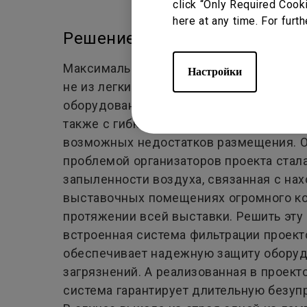
click “Only Required Cook
here at any time. For furth
Решение
Максимально реалистично показать сце
Настройки
не из легких. Для этого сотрудникам 
оборудование с высочайшим качеством
также с гибкими возможностями устан
возможных недостатков размещения. О
проблемой организаторов проекта стал
запыленности воздуха, связанная с на
выставочных помещениях огромного ко
протяжении всей выставки. Решить эту
встроенная система фильтрации проект
обеспечивает надежную защиту оборуд
загрязнений. А реализованная в проек
система гарантирует длительную безуп