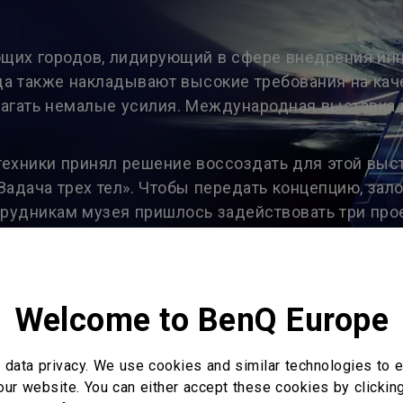
ющих городов, лидирующий в сфере внедрения инн
а также накладывают высокие требования на каче
лагать немалые усилия. Международная выставка 
 техники принял решение воссоздать для этой вы
Задача трех тел». Чтобы передать концепцию, зал
трудникам музея пришлось задействовать три про
лось получить гигантскую цельную проекцию, ве
ечатление как на представителей киноиндустрии,
Welcome to BenQ Europe
data privacy. We use cookies and similar technologies to e
our website. You can either accept these cookies by clickin