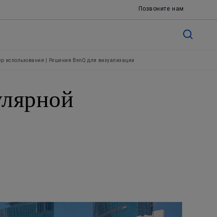
Позвоните нам
р использования | Решения BenQ для визуализации
улярной