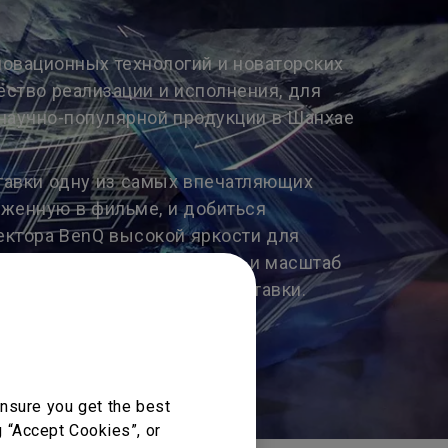
овационных технологий и новаторских
ство реализации и исполнения, для
научно-популярной продукции в Шанхае
ставки одну из самых впечатляющих
оженную в фильме, и добиться
ектора BenQ высокой яркости для
рно передающую настроение и масштаб
 так и на организаторов выставки.
nsure you get the best
g “Accept Cookies”, or