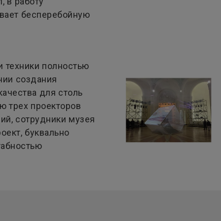
, в работу
ивает бесперебойную
и техники полностью
нии создания
качества для столь
ю трех проекторов
ий, сотрудники музея
оект, буквально
табностью