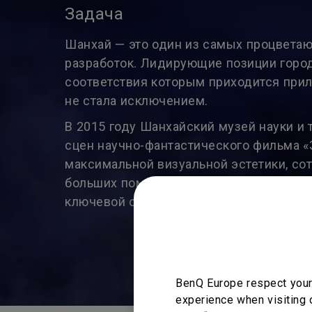
Задача
Шанхай — это один из самых процвета
разработок. Лидирующие позиции город
соответствия которым приходится при
не стала исключением.
В 2015 году Шанхайский музей науки и
сцен научно-фантастического фильма «
максимальной визуальной эстетики, со
больших помещений. С их помощью уда
ключевой сцены фильма и произвести вп
BenQ Europe respect your 
experience when visiting 