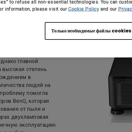
ies” to refuse all non-essential technologies. You can cust
er information, please visit our
Cookie Policy
and our
Privac
ну из фильма — дело
Только необходимые файлы cookies
музея было необходимо
 воспроизведения, а
овки для компенсации
днако главной
а высокая степень
хождением в
личества людей на
 проблему помогла
оров BenQ, которая
ования от пыли и
торах двухламповая
речную эксплуатацию.