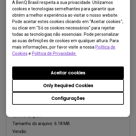
A BenQ Brasil respeita a sua privacidade. Utilizamos
cookies e tecnologias semelhantes para garantir que
Atualizar:
2015/04/23
obtém a melhor experiência ao visitar o nosso website.
Idioma:
European Portuguese
Pode aceitar estes cookies clicando em "Aceitar cookies",
Tamanho do arquivo:
5.39 MB
ou clicar em "Só os cookies necessários" para rejeitar
todas as tecnologias não essenciais. Pode personalizar
Versão:
as suas definições de cookies em qualquer altura. Para
mais informações, por favor visite a nossa
Política de
Visualizar
Cookies
e
Política de Privacidade.
Aceitar cookies
Only Required Cookies
Manual do usuário
User Manual
Configurações
Atualizar:
2015/04/23
Idioma:
English
Tamanho do arquivo:
6.18 MB
Versão: