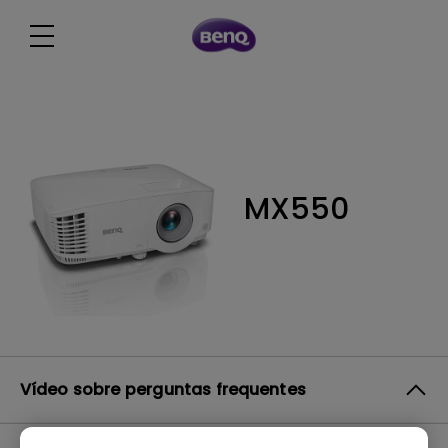
MX550
Vídeo sobre perguntas frequentes
Softwares e drives para o projetor