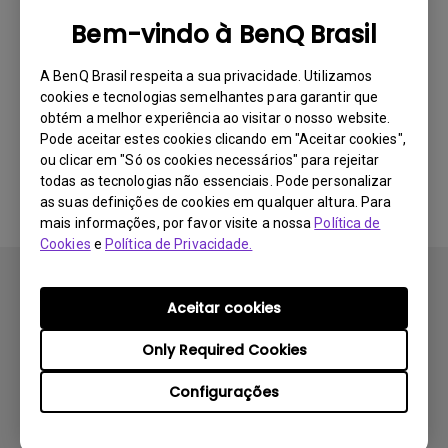
MX550 da BenQ
Bem-vindo à BenQ Brasil
A BenQ Brasil respeita a sua privacidade. Utilizamos
cookies e tecnologias semelhantes para garantir que
obtém a melhor experiência ao visitar o nosso website.
Nenhum software e driver
Pode aceitar estes cookies clicando em "Aceitar cookies",
ou clicar em "Só os cookies necessários" para rejeitar
relacionados
todas as tecnologias não essenciais. Pode personalizar
as suas definições de cookies em qualquer altura. Para
mais informações, por favor visite a nossa
Política de
Cookies
e
Política de Privacidade.
Aceitar cookies
Only Required Cookies
Produtos
Configurações
Projetores
Soluções
Monitores