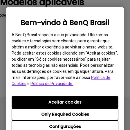
Modelos aplicáveis
SW2700PT
Bem-vindo à BenQ Brasil
A BenQ Brasil respeita a sua privacidade. Utilizamos
cookies e tecnologias semelhantes para garantir que
obtém a melhor experiência ao visitar o nosso website.
Esta informação foi útil?
Pode aceitar estes cookies clicando em "Aceitar cookies",
ou clicar em "Só os cookies necessários" para rejeitar
todas as tecnologias não essenciais. Pode personalizar
Sim
Não
as suas definições de cookies em qualquer altura. Para
mais informações, por favor visite a nossa
Política de
Cookies
e
Política de Privacidade.
Aceitar cookies
Only Required Cookies
Configurações