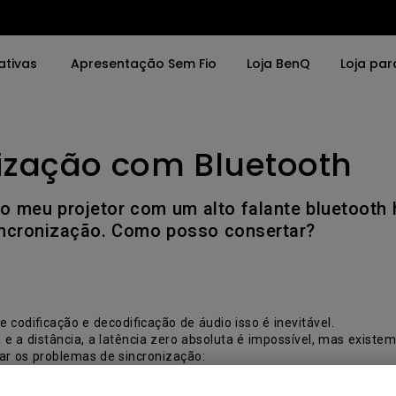
ativas
Apresentação Sem Fio
Loja BenQ
Loja par
ização com Bluetooth
vras
Por Palavras
Soluções
o da Tela
4K UHD (3840×2160)
Salas de Reunião
 meu projetor com um alto falante bluetooth
0x2160)
Projeção de Tiro Curto
Interativos (Educa
incronização. Como posso consertar?
LED
Instalação Profissi
rbolt
Laser
 codificação e decodificação de áudio isso é inevitável.
DR
Com Android TV
 e a distância, a latência zero absoluta é impossível, mas exist
zar os problemas de sincronização:
porte de ajuste de
Com Baixa Latência
vo Bluetooth aptX ou aptX-LL para reproduzir áudio. Nota: Os pro
codificação de áudio SBC (Sub-band Codec).