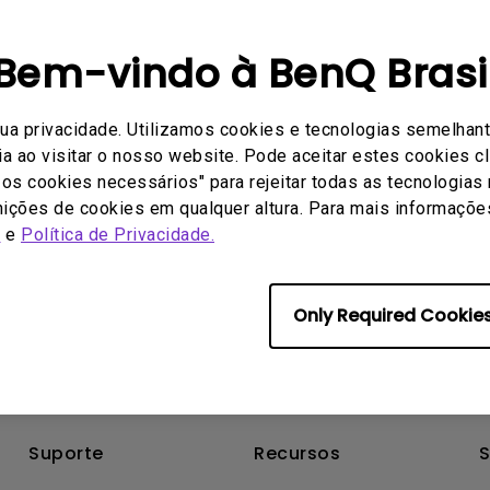
th, considere o uso de alto-falantes ou fones de ouvido com fio.
Bem-vindo à BenQ Brasi
o foi útil?
Sim
Não
sua privacidade. Utilizamos cookies e tecnologias semelhant
a ao visitar o nosso website. Pode aceitar estes cookies cl
ó os cookies necessários" para rejeitar todas as tecnologias
nições de cookies em qualquer altura. Para mais informações,
s
e
Política de Privacidade.
Only Required Cookie
Suporte
Recursos
S