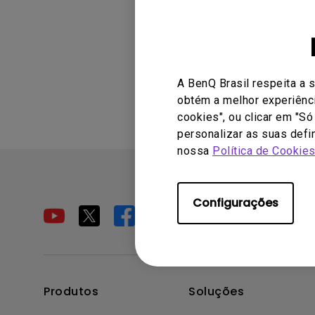
(2) Em vez de Bluetoo
Esta informaçã
A BenQ Brasil respeita a 
obtém a melhor experiênci
cookies", ou clicar em "S
personalizar as suas defi
nossa
Política de Cookie
Configurações
Produtos
Soluções