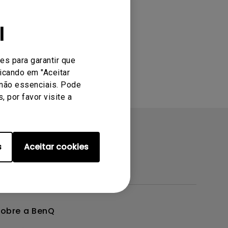
l
es para garantir que
icando em "Aceitar
 não essenciais. Pode
 por favor visite a
s
Aceitar cookies
obre a BenQ