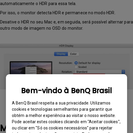
automaticamente o HDR para essa tela.
Por isso, o monitor detecta HDR e permanece no modo HDR.
Desative o HDR no seu Mac e, em seguida, será possível alternar para
outro modo de imagem no OSD do monitor.
Bem-vindo à BenQ Brasil
A BenQ Brasil respeita a sua privacidade. Utilizamos
cookies e tecnologias semelhantes para garantir que
obtém a melhor experiência ao visitar o nosso website.
Pode aceitar estes cookies clicando em "Aceitar cookies",
Modelos aplicáveis
ou clicar em "Só os cookies necessários" para rejeitar