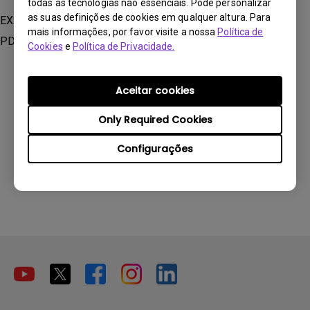
todas as tecnologias não essenciais. Pode personalizar
as suas definições de cookies em qualquer altura. Para
EX240, EX240N, EX2510S, EX2710Q, EX2710S, EX3410R,
mais informações, por favor visite a nossa
Política de
PD2506Q, PD2705Q, PD2705U, RD280U, SW272Q
Cookies
e
Política de Privacidade.
Aceitar cookies
Only Required Cookies
Esta informação foi útil?
Configurações
Sim
Não