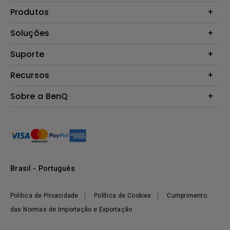
Produtos
Projetores
Soluções
Monitores
B2B
Suporte
Telas Interativas
Zowie Brasil
Perguntas Frequentes
Recursos
Garantia
Calculadora de Distância (Projetores)
Sobre a BenQ
Contato
Centro de Conhecimento
Introdução
Responsabilidades
Notícias
Logística Reversa
Brasil - Português
Política de Privacidade
Política de Cookies
Cumprimento
das Normas de Importação e Exportação