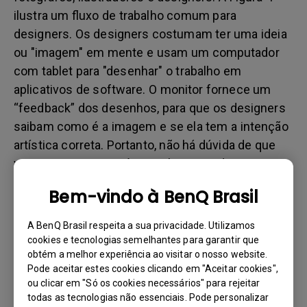
ilustra um fluxo de trabalho comum para
designers. Os designers costumam ter uma ideia
ou "imagem" em mente e usam um computador
com tablet para "desenhar" o trabalho em
aplicativos de software. O monitor fornece um
“feedback” dos desenhos, para que os designers
saibam como é a imagem e se ela tem a intenção
artística correta. Portanto, não há dúvida de que
ver as cores certas é crucial para os designers
avaliarem se o trabalho reflete o que eles têm em
Bem-vindo à BenQ Brasil
mente. Portanto, o monitor que eles usam deve
ser calibrado para um conjunto unificado de
A BenQ Brasil respeita a sua privacidade. Utilizamos
parâmetros para garantir que todo o trabalho seja
cookies e tecnologias semelhantes para garantir que
obtém a melhor experiência ao visitar o nosso website.
criado e exibido sob as mesmas condições e para
Pode aceitar estes cookies clicando em "Aceitar cookies",
evitar o exemplo de tom de pele esverdeado
ou clicar em "Só os cookies necessários" para rejeitar
mencionado anteriormente.
todas as tecnologias não essenciais. Pode personalizar