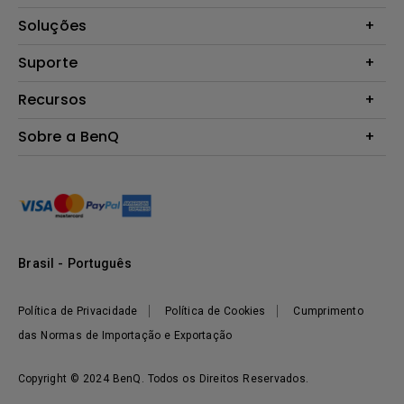
Projetores
Soluções
Monitores
B2B
Suporte
Telas Interativas
Zowie Brasil
Perguntas Frequentes
Recursos
Garantia
Calculadora de Distância (Projetores)
Sobre a BenQ
Contato
Centro de Conhecimento
Introdução
Responsabilidades
Notícias
Logística Reversa
Brasil - Português
Política de Privacidade
Política de Cookies
Cumprimento
das Normas de Importação e Exportação
Copyright © 2024 BenQ. Todos os Direitos Reservados.