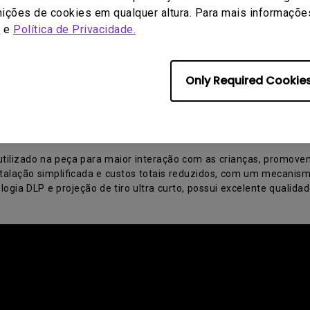
nições de cookies em qualquer altura. Para mais informações,
s
e
Política de Privacidade.
us filhos procurem a página da TROVARE na página do Facebook.
Only Required Cookie
ula
e utilizar projetores educacionais, para viabilizar as trocas de 
 utilizado na peça para maior interação com as crianças, promoven
alação simplificada e custos totais reduzidos, com um mecanismo
gia DLP e projeção de tiro ultra curto, possui excelente qualidad