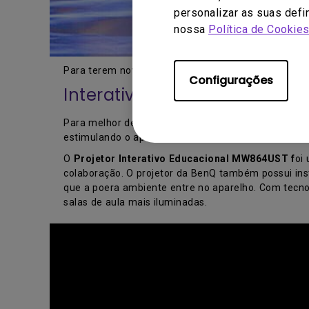
personalizar as suas defi
nossa
Política de Cookie
Para terem novas opções de interações para os se
Configurações
Interatividade em sala de a
Para melhor desempenho em salas de aula é important
estimulando o aprendizado.
O
Projetor Interativo Educacional MW864UST f
oi
colaboração. O projetor da BenQ também possui inst
que a poera ambiente entre no aparelho. Com tecnolo
salas de aula mais iluminadas.