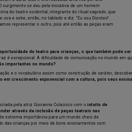
. O surgimento se deu pela iniciativa de um homem
ria do teatro ocidental, integrante do ritual sagrado, que
va e sobe, então, no tablado e diz: “Eu sou Dionísio”.
íamos representar o outro, pois até então as peças eram
a oportunidade do teatro para crianças, o que também pode s
o traz é excepcional. A dificuldade de comunicação no mundo em q
ão importantes no mundo?
enação e o vocabulário assim como construção de caráter, descob
no em crescimento exponencial com a cultura, pois seus ensin
 criada pela atriz Giovanna Colacicco com o
intuito de
ender através da inclusão de peças teatrais nas
e de extrema importância para um mundo cheio de
ado das crianças por meio de bons ensinamentos com