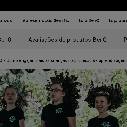
ativas
Apresentação Sem Fio
Loja BenQ
Loja par
BenQ
Avaliações de produtos BenQ
P
vras
Por Palavras
Soluções
o da Tela
4K UHD (3840×2160)
Salas de Reunião
nQ
/
Como engajar mais as crianças no processo de aprendizagem
0x2160)
Projeção de Tiro Curto
Interativos (Educa
LED
Instalação Profissi
rbolt
Laser
DR
Com Android TV
porte de ajuste de
Com Baixa Latência