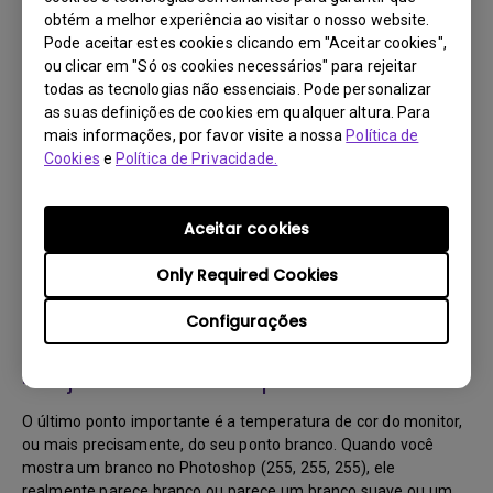
calibrando, é possível que seja melhor ficar com 1.8. Os
obtém a melhor experiência ao visitar o nosso website.
monitores para desenho gráfico geralmente são ajustados
Pode aceitar estes cookies clicando em "Aceitar cookies",
para 1,8 por padrão. Nesse caso, se o 2.2 não funcionar para
ou clicar em "Só os cookies necessários" para rejeitar
você, volte para o 1.8.
todas as tecnologias não essenciais. Pode personalizar
as suas definições de cookies em qualquer altura. Para
mais informações, por favor visite a nossa
Política de
Cookies
e
Política de Privacidade.
Aceitar cookies
Only Required Cookies
Configurações
4. Ajustando a temperatura da cor
O último ponto importante é a temperatura de cor do monitor,
ou mais precisamente, do seu ponto branco. Quando você
mostra um branco no Photoshop (255, 255, 255), ele
realmente parece branco ou parece um branco suave ou um