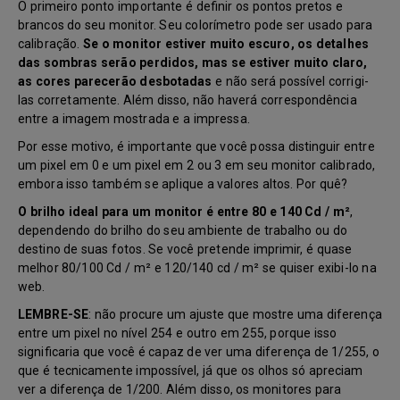
O primeiro ponto importante é definir os pontos pretos e
brancos do seu monitor. Seu colorímetro pode ser usado para
calibração.
Se o monitor estiver muito escuro, os detalhes
das sombras serão perdidos, mas se estiver muito claro,
as cores parecerão desbotadas
e não será possível corrigi-
las corretamente. Além disso, não haverá correspondência
entre a imagem mostrada e a impressa.
Por esse motivo, é importante que você possa distinguir entre
um pixel em 0 e um pixel em 2 ou 3 em seu monitor calibrado,
embora isso também se aplique a valores altos. Por quê?
O brilho ideal para um monitor é entre 80 e 140 Cd / m²
,
dependendo do brilho do seu ambiente de trabalho ou do
destino de suas fotos. Se você pretende imprimir, é quase
melhor 80/100 Cd / m² e 120/140 cd / m² se quiser exibi-lo na
web.
LEMBRE-SE
: não procure um ajuste que mostre uma diferença
entre um pixel no nível 254 e outro em 255, porque isso
significaria que você é capaz de ver uma diferença de 1/255, o
que é tecnicamente impossível, já que os olhos só apreciam
ver a diferença de 1/200. Além disso, os monitores para