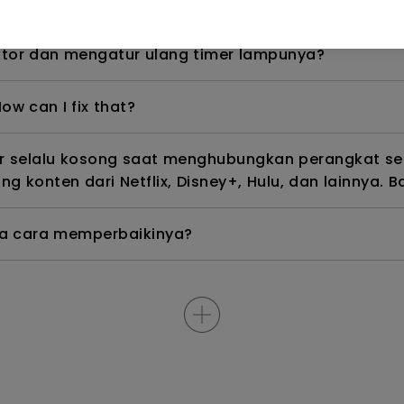
, bagaimana cara memperbaikinya?
tor dan mengatur ulang timer lampunya?
ow can I fix that?
ar selalu kosong saat menghubungkan perangkat se
g konten dari Netflix, Disney+, Hulu, dan lainnya
na cara memperbaikinya?