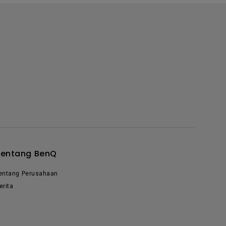
Tentang BenQ
entang Perusahaan
erita