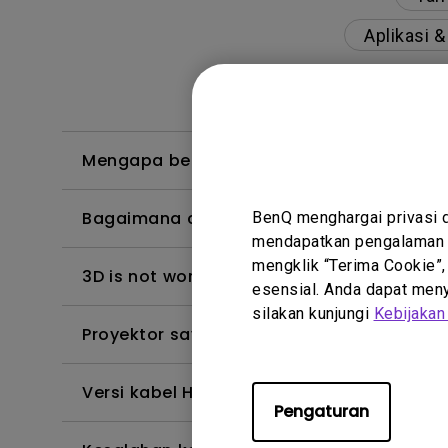
Aplikasi 
Mengapa beberapa warna hanya terlihat 
Bagaimana cara mengaktifkan fungsi CEC
BenQ menghargai privasi 
mendapatkan pengalaman t
mengklik “Terima Cookie”,
3D is not working or getting lost sync on m
esensial. Anda dapat menye
silakan kunjungi
Kebijakan
Proyektor saya dihidupkan tanpa gamba
Versi kabel HDMI apa yang kompatibel d
Pengaturan