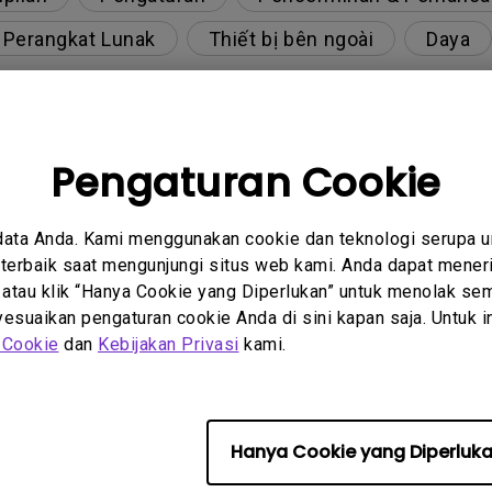
& Perangkat Lunak
Thiết bị bên ngoài
Daya
Pengaturan Cookie
berbeda pada output monitor pada model dengan k
 dua arah pada proyektor?
data Anda. Kami menggunakan cookie dan teknologi serupa 
erbaik saat mengunjungi situs web kami. Anda dapat meneri
 atau klik “Hanya Cookie yang Diperlukan” untuk menolak sem
y projector. How can I fix it?
suaikan pengaturan cookie Anda di sini kapan saja. Untuk inf
 Cookie
dan
Kebijakan Privasi
kami.
r meskipun sudah tersambung ke pemutar. Bagaim
engan 4K HDR?
Hanya Cookie yang Diperluk