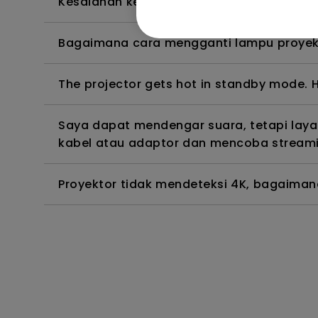
Kesalahan kedalaman warna di OSD menu
Bagaimana cara mengganti lampu proyek
The projector gets hot in standby mode. H
Saya dapat mendengar suara, tetapi lay
kabel atau adaptor dan mencoba streamin
Proyektor tidak mendeteksi 4K, bagaima