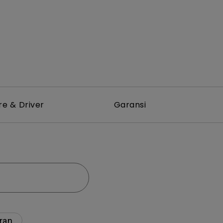
re & Driver
Garansi
ran