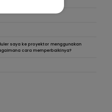
luler saya ke proyektor menggunakan
. Bagaimana cara memperbaikinya?