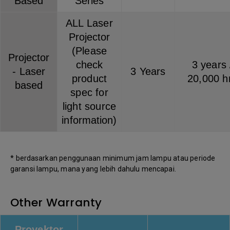
Based
Series
ALL Laser
Projector
(Please
Projector
check
3 years 
- Laser
3 Years
product
20,000 h
based
spec for
light source
information)
* berdasarkan penggunaan minimum jam lampu atau periode
garansi lampu, mana yang lebih dahulu mencapai.
Other Warranty
Proyektor