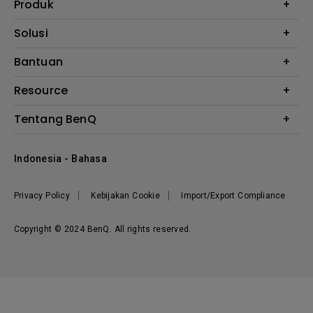
Produk
Proyektor
Solusi
Monitor
E-Sports
Bantuan
Monitor Arm
Business
Monitor Light Bar
Garansi
Resource
AQCOLOR
FAQ
Monitor Eye-Care
Where to Buy
Tentang BenQ
Layanan Perbaikan
Kalkulator Instalasi Proyektor
Hubungi Kami
Tentang Perusahaan
Knowledge Center
Indonesia - Bahasa
Berita
Privacy Policy
Kebijakan Cookie
Import/Export Compliance
Copyright © 2024 BenQ. All rights reserved.