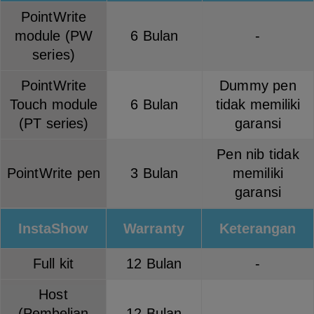
PointWrite
module (PW
6 Bulan
-
series)
PointWrite
Dummy pen
Touch module
6 Bulan
tidak memiliki
(PT series)
garansi
Pen nib tidak
PointWrite pen
3 Bulan
memiliki
garansi
InstaShow
Warranty
Keterangan
Full kit
12 Bulan
-
Host
(Pembelian
12 Bulan
-