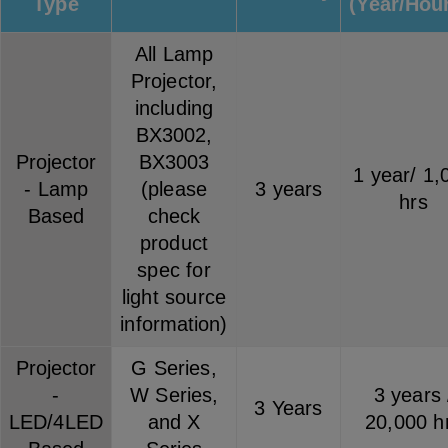
Type
(Year/Hou
All Lamp
Projector,
including
BX3002,
Projector
BX3003
1 year/ 1,
- Lamp
(please
3 years
hrs
Based
check
product
spec for
light source
information)
Projector
G Series,
-
W Series,
3 years 
3 Years
LED/4LED
and X
20,000 h