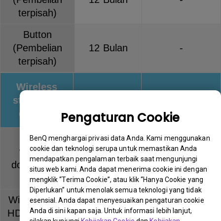
terpisah)
Button
(Pembelian
12 Bulan
-
terpisah)
Wireless
streaming
Warranty
Keterangan
devices
Pengaturan Cookie
QCast
BenQ menghargai privasi data Anda. Kami menggunakan
cookie dan teknologi serupa untuk memastikan Anda
wireless
12 Bulan
-
mendapatkan pengalaman terbaik saat mengunjungi
dongle (QP
situs web kami. Anda dapat menerima cookie ini dengan
series)
mengklik “Terima Cookie”, atau klik “Hanya Cookie yang
Diperlukan” untuk menolak semua teknologi yang tidak
Wireless Full
esensial. Anda dapat menyesuaikan pengaturan cookie
Anda di sini kapan saja. Untuk informasi lebih lanjut,
HD Kit (WDP
12 Bulan
-
silakan kunjungi
Kebijakan Cookie
dan
Kebijakan