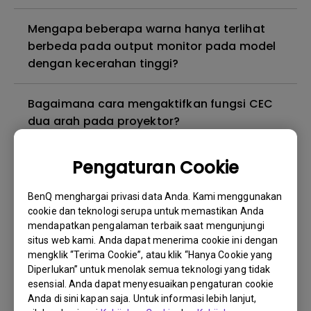
Mengapa beberapa warna hanya terlihat
berbeda pada output monitor pada model
dengan kecerahan tinggi?
Bagaimana cara mengaktifkan fungsi CEC
dua arah pada proyektor?
3D is not working or getting lost sync on my
Pengaturan Cookie
projector. How can I fix it?
BenQ menghargai privasi data Anda. Kami menggunakan
cookie dan teknologi serupa untuk memastikan Anda
Proyektor saya dihidupkan tanpa gambar
mendapatkan pengalaman terbaik saat mengunjungi
meskipun sudah tersambung ke pemutar.
situs web kami. Anda dapat menerima cookie ini dengan
Bagaimana cara memperbaikinya?
mengklik “Terima Cookie”, atau klik “Hanya Cookie yang
Diperlukan” untuk menolak semua teknologi yang tidak
esensial. Anda dapat menyesuaikan pengaturan cookie
Versi kabel HDMI apa yang kompatibel
Anda di sini kapan saja. Untuk informasi lebih lanjut,