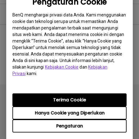
Pengaturan Cookie
Perangkat Lunak
BenQ menghargai privasi data Anda. Kami menggunakan
cookie dan teknologi serupa untuk memastikan Anda
mendapatkan pengalaman terbaik saat mengunjungi
situs web kami. Anda dapat menerima cookie ini dengan
mengklik “Terima Cookie”, atau klik “Hanya Cookie yang
Tidak ada perangkat lunak
Diperlukan” untuk menolak semua teknologi yang tidak
esensial. Anda dapat menyesuaikan pengaturan cookie
&amp; driver terkait
Anda di sini kapan saja. Untuk informasi lebih lanjut,
silakan kunjungi
Kebijakan Cookie
dan
Kebijakan
Privasi
kami.
Terima Cookie
Hanya Cookie yang Diperlukan
Berlangganan
Pengaturan