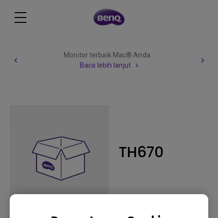
Monitor terbaik Mac® Anda
Baca lebih lanjut
TH670