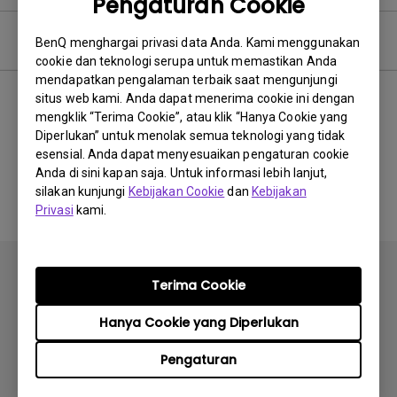
Pengaturan Cookie
Perangkat Lunak
BenQ menghargai privasi data Anda. Kami menggunakan
cookie dan teknologi serupa untuk memastikan Anda
mendapatkan pengalaman terbaik saat mengunjungi
situs web kami. Anda dapat menerima cookie ini dengan
mengklik “Terima Cookie”, atau klik “Hanya Cookie yang
Tidak ada perangkat lunak
Diperlukan” untuk menolak semua teknologi yang tidak
esensial. Anda dapat menyesuaikan pengaturan cookie
&amp; driver terkait
Anda di sini kapan saja. Untuk informasi lebih lanjut,
silakan kunjungi
Kebijakan Cookie
dan
Kebijakan
Privasi
kami.
Terima Cookie
Hanya Cookie yang Diperlukan
Berlangganan
Pengaturan