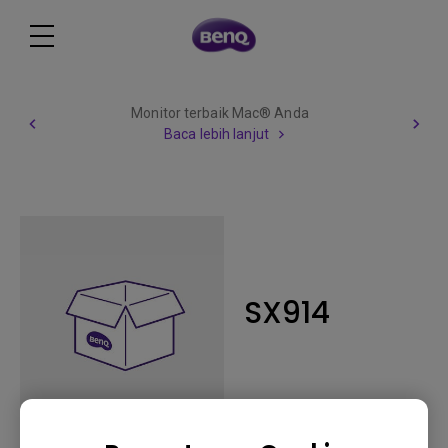
Monitor terbaik Mac® Anda
Baca lebih lanjut
SX914