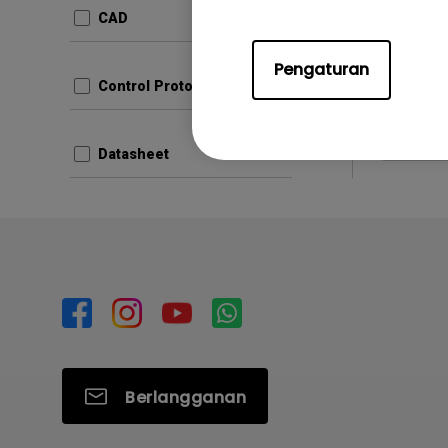
Bahasa
CAD
Ukuran F
Versi:
Pengaturan
Control Protocols
Prati
Datasheet
Berlangganan