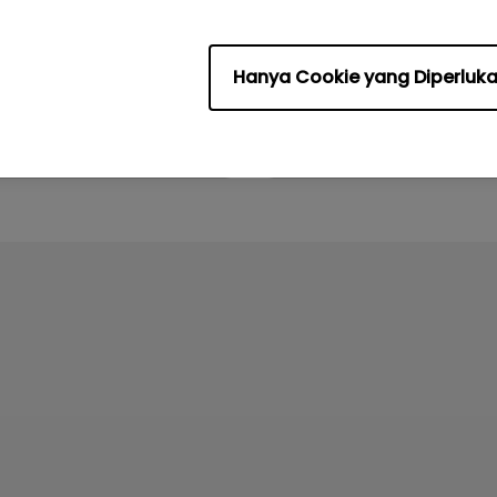
:
English
Bahasa:
English
ile:
2.58 MB
Ukuran File:
3.66 MB
Versi:
Hanya Cookie yang Diperluk
njau
Pratinjau