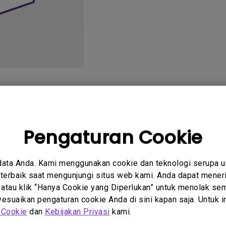
2.1 Channel Built-in
Speakers
With Low Input Lag
tanyaan
Petunjuk
um
Pengguna
Pengaturan Cookie
data Anda. Kami menggunakan cookie dan teknologi serupa 
erbaik saat mengunjungi situs web kami. Anda dapat meneri
 Penggunaan
Petunjuk Penggunaan
 atau klik “Hanya Cookie yang Diperlukan” untuk menolak sem
Manual
User Manual
suaikan pengaturan cookie Anda di sini kapan saja. Untuk inf
 Cookie
dan
Kebijakan Privasi
kami.
:
2010/06/24
Perbarui:
2010/06/24