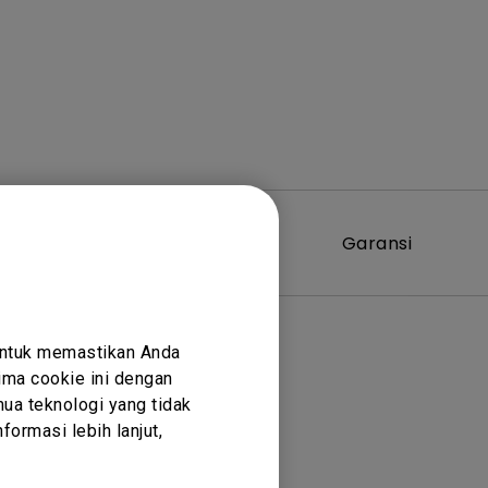
Perangkat
Garansi
Lunak
untuk memastikan Anda
ma cookie ini dengan
ua teknologi yang tidak
ormasi lebih lanjut,