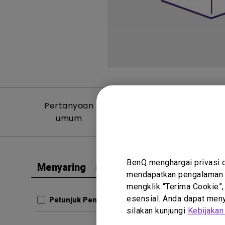
Pertanyaan
Video Per
umum
Um
BenQ menghargai privasi 
Menyaring
Bersihkan semua
mendapatkan pengalaman t
Petunjuk
mengklik “Terima Cookie”,
User 
esensial. Anda dapat menye
Petunjuk Penggunaan
silakan kunjungi
Kebijakan
Perbarui