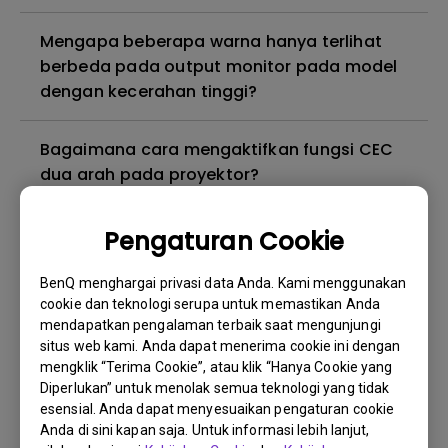
Mengapa beberapa warna hanya terlihat
berbeda pada output monitor pada model
dengan kecerahan tinggi?
Bagaimana cara mengaktifkan fungsi CEC
dua arah pada proyektor?
3D is not working or getting lost sync on my
Pengaturan Cookie
projector. How can I fix it?
BenQ menghargai privasi data Anda. Kami menggunakan
cookie dan teknologi serupa untuk memastikan Anda
Proyektor saya dihidupkan tanpa gambar
mendapatkan pengalaman terbaik saat mengunjungi
meskipun sudah tersambung ke pemutar.
situs web kami. Anda dapat menerima cookie ini dengan
Bagaimana cara memperbaikinya?
mengklik “Terima Cookie”, atau klik “Hanya Cookie yang
Diperlukan” untuk menolak semua teknologi yang tidak
esensial. Anda dapat menyesuaikan pengaturan cookie
Versi kabel HDMI apa yang kompatibel
Anda di sini kapan saja. Untuk informasi lebih lanjut,