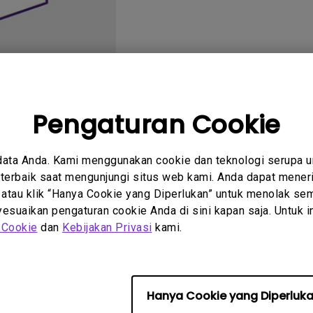
2.1 Channel Built-in
Speakers
With Low Input Lag
Pengaturan Cookie
tanyaan
Petunjuk
data Anda. Kami menggunakan cookie dan teknologi serupa 
um
Pengguna
erbaik saat mengunjungi situs web kami. Anda dapat meneri
 atau klik “Hanya Cookie yang Diperlukan” untuk menolak sem
suaikan pengaturan cookie Anda di sini kapan saja. Untuk inf
 Cookie
dan
Kebijakan Privasi
kami.
 perangkat lunak &amp; driv
Hanya Cookie yang Diperluk