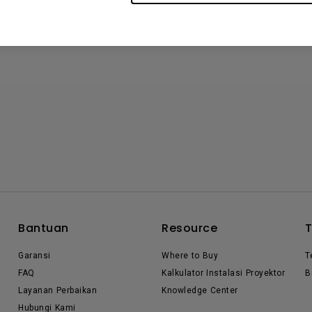
Bantuan
Resource
Garansi
Where to Buy
T
FAQ
Kalkulator Instalasi Proyektor
B
Layanan Perbaikan
Knowledge Center
Hubungi Kami