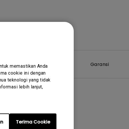
Perangkat
Garansi
untuk memastikan Anda
Lunak
ma cookie ini dengan
ua teknologi yang tidak
ormasi lebih lanjut,
er terkait
an
Terima Cookie