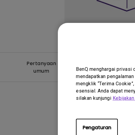
Pertanyaan
Video Per
BenQ menghargai privasi 
umum
Um
mendapatkan pengalaman t
mengklik “Terima Cookie”,
esensial. Anda dapat menye
silakan kunjungi
Kebijakan
Tidak ada
Pengaturan