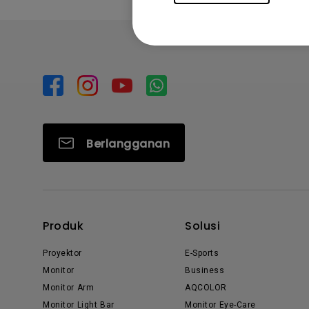
Berlangganan
Produk
Solusi
Proyektor
E-Sports
Monitor
Business
Monitor Arm
AQCOLOR
Monitor Light Bar
Monitor Eye-Care