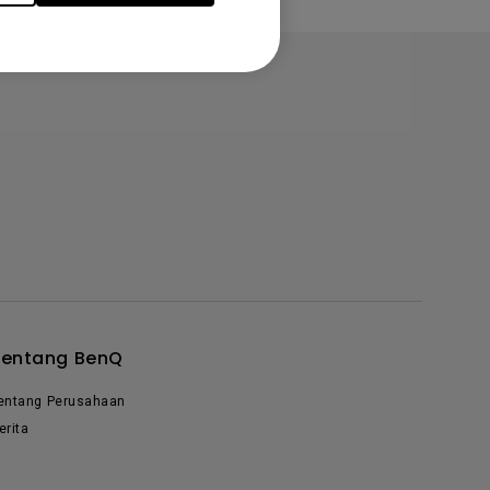
Tentang BenQ
entang Perusahaan
erita