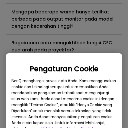
Mengapa beberapa warna hanya terlihat
berbeda pada output monitor pada model
dengan kecerahan tinggi?
Bagaimana cara mengaktifkan fungsi CEC
dua arah pada proyektor?
3D is not working or getting lost sync on my
Pengaturan Cookie
projector. How can I fix it?
BenQ menghargai privasi data Anda. Kami menggunakan
cookie dan teknologi serupa untuk memastikan Anda
Proyektor saya dihidupkan tanpa gambar
mendapatkan pengalaman terbaik saat mengunjungi
meskipun sudah tersambung ke pemutar.
situs web kami. Anda dapat menerima cookie ini dengan
Bagaimana cara memperbaikinya?
mengklik “Terima Cookie”, atau klik “Hanya Cookie yang
Diperlukan” untuk menolak semua teknologi yang tidak
esensial. Anda dapat menyesuaikan pengaturan cookie
Versi kabel HDMI apa yang kompatibel
Anda di sini kapan saja. Untuk informasi lebih lanjut,