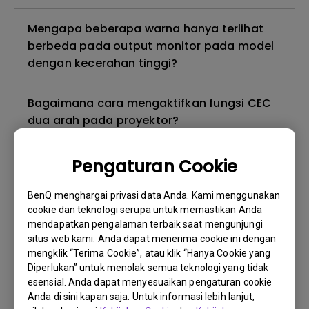
Mengapa beberapa warna hanya terlihat
berbeda pada output monitor pada model
dengan kecerahan tinggi?
Bagaimana cara mengaktifkan fungsi CEC
dua arah pada proyektor?
3D is not working or getting lost sync on my
Pengaturan Cookie
projector. How can I fix it?
BenQ menghargai privasi data Anda. Kami menggunakan
cookie dan teknologi serupa untuk memastikan Anda
Proyektor saya dihidupkan tanpa gambar
mendapatkan pengalaman terbaik saat mengunjungi
meskipun sudah tersambung ke pemutar.
situs web kami. Anda dapat menerima cookie ini dengan
Bagaimana cara memperbaikinya?
mengklik “Terima Cookie”, atau klik “Hanya Cookie yang
Diperlukan” untuk menolak semua teknologi yang tidak
esensial. Anda dapat menyesuaikan pengaturan cookie
Versi kabel HDMI apa yang kompatibel
Anda di sini kapan saja. Untuk informasi lebih lanjut,