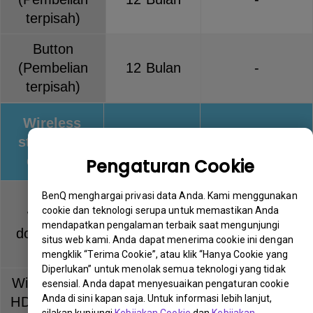
terpisah)
Button
(Pembelian
12 Bulan
-
terpisah)
Wireless
streaming
Warranty
Keterangan
devices
Pengaturan Cookie
QCast
BenQ menghargai privasi data Anda. Kami menggunakan
cookie dan teknologi serupa untuk memastikan Anda
wireless
12 Bulan
-
mendapatkan pengalaman terbaik saat mengunjungi
dongle (QP
situs web kami. Anda dapat menerima cookie ini dengan
series)
mengklik “Terima Cookie”, atau klik “Hanya Cookie yang
Diperlukan” untuk menolak semua teknologi yang tidak
Wireless Full
esensial. Anda dapat menyesuaikan pengaturan cookie
Anda di sini kapan saja. Untuk informasi lebih lanjut,
HD Kit (WDP
12 Bulan
-
silakan kunjungi
Kebijakan Cookie
dan
Kebijakan