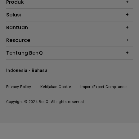
Produk
Proyektor
Solusi
Monitor
E-Sports
Bantuan
Monitor Arm
Business
Monitor Light Bar
Garansi
Resource
AQCOLOR
FAQ
Monitor Eye-Care
Where to Buy
Tentang BenQ
Layanan Perbaikan
Kalkulator Instalasi Proyektor
Hubungi Kami
Tentang Perusahaan
Knowledge Center
Indonesia - Bahasa
Berita
Privacy Policy
Kebijakan Cookie
Import/Export Compliance
Copyright © 2024 BenQ. All rights reserved.