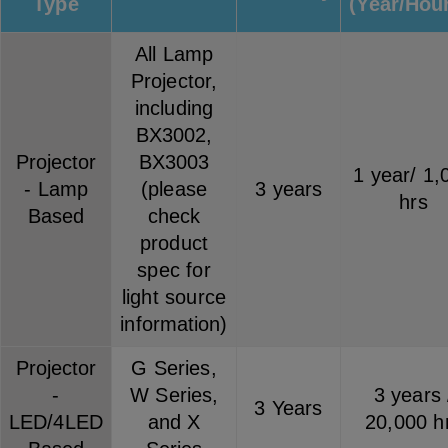
Type
(Year/Hou
All Lamp
Projector,
including
BX3002,
Projector
BX3003
1 year/ 1,
- Lamp
(please
3 years
hrs
Based
check
product
spec for
light source
information)
Projector
G Series,
-
W Series,
3 years 
3 Years
LED/4LED
and X
20,000 h