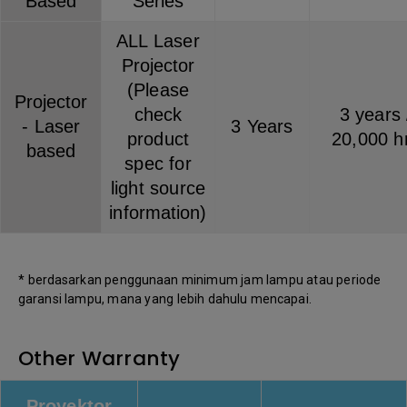
Based
Series
ALL Laser
Projector
(Please
Projector
check
3 years 
- Laser
3 Years
product
20,000 h
based
spec for
light source
information)
* berdasarkan penggunaan minimum jam lampu atau periode
garansi lampu, mana yang lebih dahulu mencapai.
Other Warranty
Proyektor