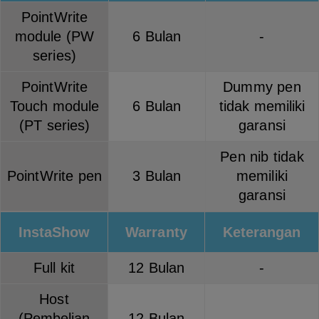
PointWrite
module (PW
6 Bulan
-
series)
PointWrite
Dummy pen
Touch module
6 Bulan
tidak memiliki
(PT series)
garansi
Pen nib tidak
PointWrite pen
3 Bulan
memiliki
garansi
InstaShow
Warranty
Keterangan
Full kit
12 Bulan
-
Host
(Pembelian
12 Bulan
-