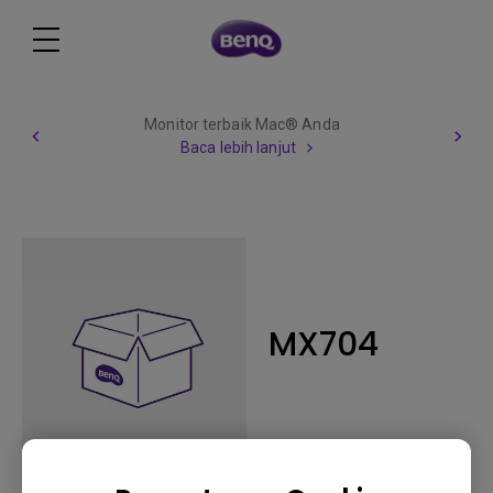
Monitor terbaik Mac® Anda
Baca lebih lanjut
MX704