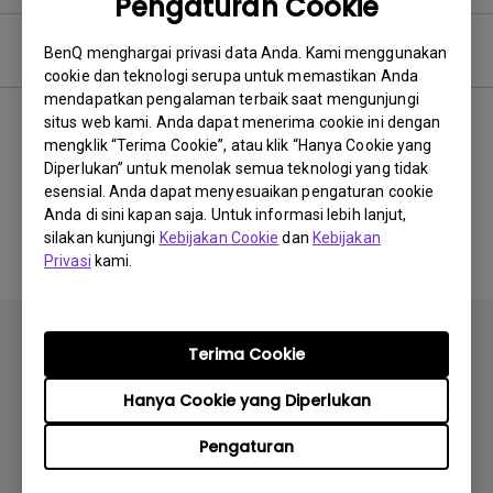
Pengaturan Cookie
Perangkat Lunak
BenQ menghargai privasi data Anda. Kami menggunakan
cookie dan teknologi serupa untuk memastikan Anda
mendapatkan pengalaman terbaik saat mengunjungi
situs web kami. Anda dapat menerima cookie ini dengan
mengklik “Terima Cookie”, atau klik “Hanya Cookie yang
Tidak ada perangkat lunak
Diperlukan” untuk menolak semua teknologi yang tidak
esensial. Anda dapat menyesuaikan pengaturan cookie
&amp; driver terkait
Anda di sini kapan saja. Untuk informasi lebih lanjut,
silakan kunjungi
Kebijakan Cookie
dan
Kebijakan
Privasi
kami.
Terima Cookie
Hanya Cookie yang Diperlukan
Berlangganan
Pengaturan