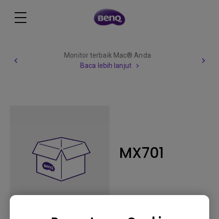
Monitor terbaik Mac® Anda
Baca lebih lanjut
MX701