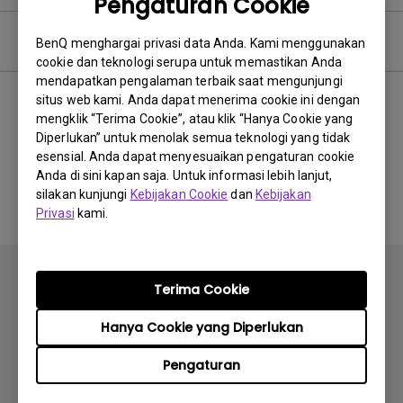
Pengaturan Cookie
Perangkat Lunak
BenQ menghargai privasi data Anda. Kami menggunakan
cookie dan teknologi serupa untuk memastikan Anda
mendapatkan pengalaman terbaik saat mengunjungi
situs web kami. Anda dapat menerima cookie ini dengan
mengklik “Terima Cookie”, atau klik “Hanya Cookie yang
Tidak ada perangkat lunak
Diperlukan” untuk menolak semua teknologi yang tidak
esensial. Anda dapat menyesuaikan pengaturan cookie
&amp; driver terkait
Anda di sini kapan saja. Untuk informasi lebih lanjut,
silakan kunjungi
Kebijakan Cookie
dan
Kebijakan
Privasi
kami.
Terima Cookie
Hanya Cookie yang Diperlukan
Berlangganan
Pengaturan