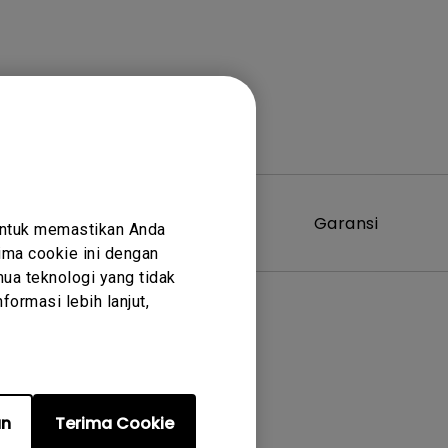
Perangkat
Garansi
untuk memastikan Anda
Lunak
ma cookie ini dengan
ua teknologi yang tidak
ormasi lebih lanjut,
er terkait
an
Terima Cookie