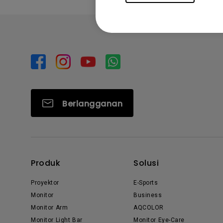
Berlangganan
Produk
Solusi
Proyektor
E-Sports
Monitor
Business
Monitor Arm
AQCOLOR
Monitor Light Bar
Monitor Eye-Care