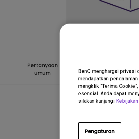
Pertanyaan
Video Per
BenQ menghargai privasi 
umum
Um
mendapatkan pengalaman t
mengklik “Terima Cookie”,
esensial. Anda dapat menye
silakan kunjungi
Kebijakan
Tidak ada
Pengaturan