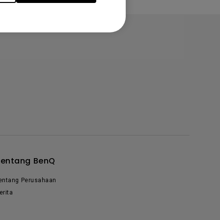
Tentang BenQ
entang Perusahaan
erita