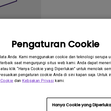
2.1 Channel Built-in
Speakers
With Low Input Lag
Pengaturan Cookie
tanyaan
Petunjuk
data Anda. Kami menggunakan cookie dan teknologi serupa 
um
Pengguna
erbaik saat mengunjungi situs web kami. Anda dapat meneri
 atau klik “Hanya Cookie yang Diperlukan” untuk menolak sem
suaikan pengaturan cookie Anda di sini kapan saja. Untuk inf
 Cookie
dan
Kebijakan Privasi
kami.
 perangkat lunak &amp; driv
Hanya Cookie yang Diperluk