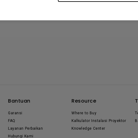
Bantuan
Resource
Garansi
Where to Buy
T
FAQ
Kalkulator Instalasi Proyektor
B
Layanan Perbaikan
Knowledge Center
Hubungi Kami