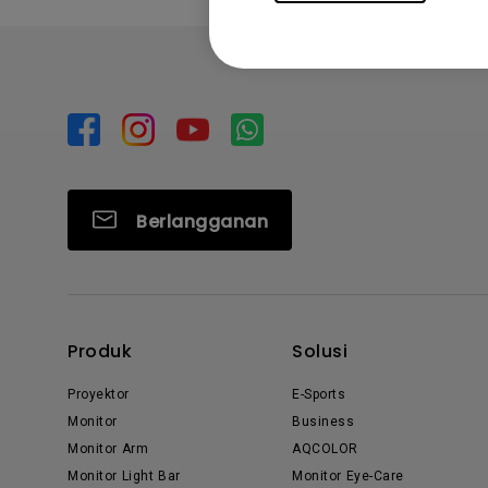
Berlangganan
Produk
Solusi
Proyektor
E-Sports
Monitor
Business
Monitor Arm
AQCOLOR
Monitor Light Bar
Monitor Eye-Care