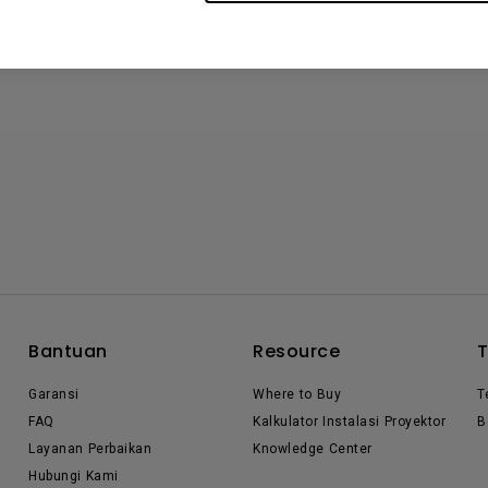
Bantuan
Resource
Garansi
Where to Buy
T
FAQ
Kalkulator Instalasi Proyektor
B
Layanan Perbaikan
Knowledge Center
Hubungi Kami