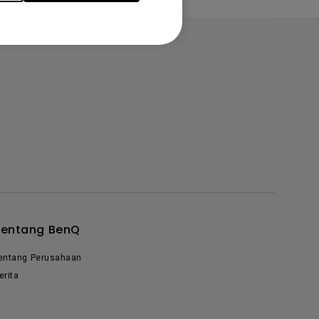
Tentang BenQ
entang Perusahaan
erita