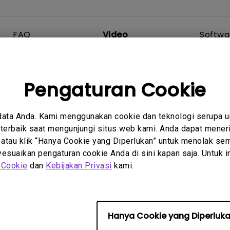
2.1 Channel Built-in
Speakers
With Low Input Lag
FAQ
Video
Softwa
Pengaturan Cookie
Tidak ada video terkait
data Anda. Kami menggunakan cookie dan teknologi serupa 
erbaik saat mengunjungi situs web kami. Anda dapat meneri
 atau klik “Hanya Cookie yang Diperlukan” untuk menolak sem
suaikan pengaturan cookie Anda di sini kapan saja. Untuk inf
 Cookie
dan
Kebijakan Privasi
kami.
Hanya Cookie yang Diperluk