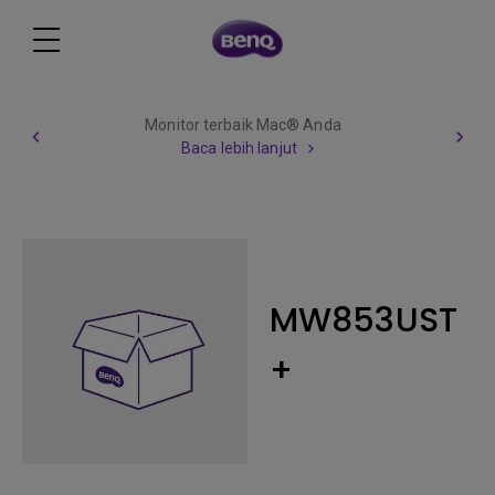
Berhati hatilah terhad
ac® Anda
lapangan pekerja
ut
Baca lebih lanj
MW853UST
+