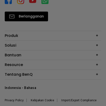
Berlangganan
Produk
Proyektor
Solusi
Monitor
E-Sports
Bantuan
Monitor Arm
Business
Monitor Light Bar
Garansi
Resource
AQCOLOR
FAQ
Monitor Eye-Care
Where to Buy
Tentang BenQ
Layanan Perbaikan
Kalkulator Instalasi Proyektor
Hubungi Kami
Tentang Perusahaan
Knowledge Center
Indonesia - Bahasa
Berita
Privacy Policy
Kebijakan Cookie
Import/Export Compliance