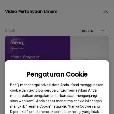
Video Pertanyaan Umum
Terbaru
2 hasil
Pengaturan Cookie
BenQ menghargai privasi data Anda. Kami menggunakan
cookie dan teknologi serupa untuk memastikan Anda
mendapatkan pengalaman terbaik saat mengunjungi
2/11/2022
situs web kami. Anda dapat menerima cookie ini dengan
Bagaimana cara mengganti lampu proyektor
mengklik “Terima Cookie”, atau klik “Hanya Cookie yang
dan mengatur ulang timer lampunya?
Diperlukan” untuk menolak semua teknologi yang tidak