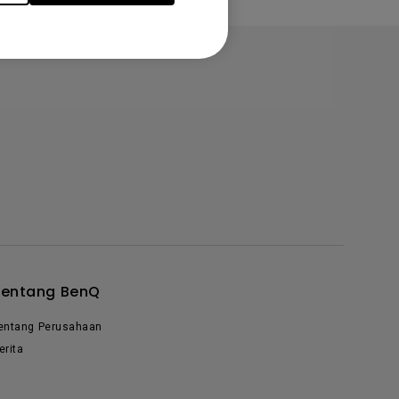
Tentang BenQ
entang Perusahaan
erita