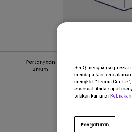
Pertanyaan
Video Per
BenQ menghargai privasi 
umum
Um
mendapatkan pengalaman t
mengklik “Terima Cookie”,
esensial. Anda dapat menye
silakan kunjungi
Kebijakan
Tidak ada
Pengaturan