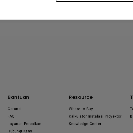
Bantuan
Resource
Garansi
Where to Buy
T
FAQ
Kalkulator Instalasi Proyektor
B
Layanan Perbaikan
Knowledge Center
Hubungi Kami