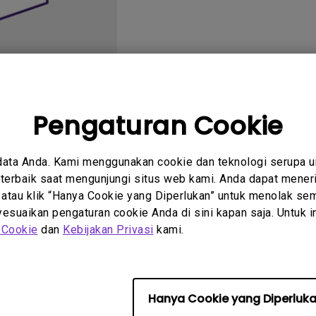
2.1 Channel Built-in
Speakers
With Low Input Lag
Pengaturan Cookie
tanyaan
Petunjuk
data Anda. Kami menggunakan cookie dan teknologi serupa 
um
Pengguna
erbaik saat mengunjungi situs web kami. Anda dapat meneri
 atau klik “Hanya Cookie yang Diperlukan” untuk menolak sem
suaikan pengaturan cookie Anda di sini kapan saja. Untuk inf
 Cookie
dan
Kebijakan Privasi
kami.
 perangkat lunak &amp; driv
Hanya Cookie yang Diperluk