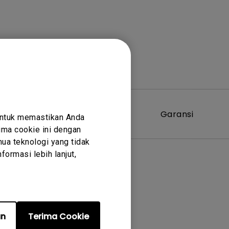
Perangkat
Garansi
untuk memastikan Anda
Lunak
ma cookie ini dengan
ua teknologi yang tidak
ormasi lebih lanjut,
er terkait
an
Terima Cookie