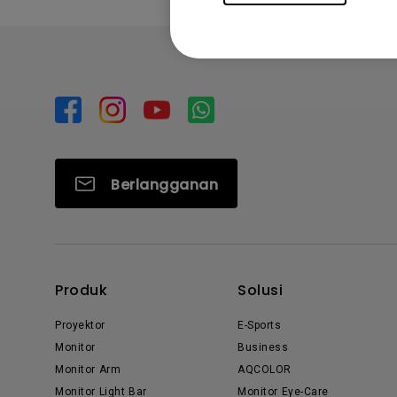
Berlangganan
Produk
Solusi
Proyektor
E-Sports
Monitor
Business
Monitor Arm
AQCOLOR
Monitor Light Bar
Monitor Eye-Care