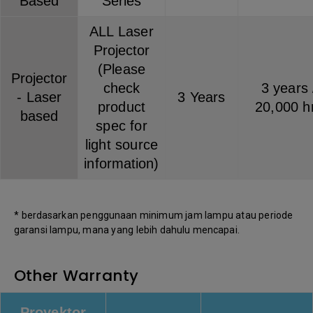
Based
Series
ALL Laser
Projector
(Please
Projector
check
3 years 
- Laser
3 Years
product
20,000 h
based
spec for
light source
information)
* berdasarkan penggunaan minimum jam lampu atau periode
garansi lampu, mana yang lebih dahulu mencapai.
Other Warranty
Proyektor