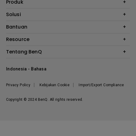
Produk
Proyektor
Solusi
Monitor
E-Sports
Bantuan
Monitor Arm
Business
Monitor Light Bar
Garansi
Resource
AQCOLOR
FAQ
Monitor Eye-Care
Where to Buy
Tentang BenQ
Layanan Perbaikan
Kalkulator Instalasi Proyektor
Hubungi Kami
Tentang Perusahaan
Knowledge Center
Indonesia - Bahasa
Berita
Privacy Policy
Kebijakan Cookie
Import/Export Compliance
Copyright © 2024 BenQ. All rights reserved.