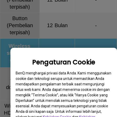
terpisah)
Button
(Pembelian
12 Bulan
-
terpisah)
Wireless
streaming
Warranty
Keterangan
devices
Pengaturan Cookie
QCast
BenQ menghargai privasi data Anda. Kami menggunakan
cookie dan teknologi serupa untuk memastikan Anda
wireless
12 Bulan
-
mendapatkan pengalaman terbaik saat mengunjungi
dongle (QP
situs web kami. Anda dapat menerima cookie ini dengan
series)
mengklik “Terima Cookie”, atau klik “Hanya Cookie yang
Diperlukan” untuk menolak semua teknologi yang tidak
Wireless Full
esensial. Anda dapat menyesuaikan pengaturan cookie
Anda di sini kapan saja. Untuk informasi lebih lanjut,
HD Kit (WDP
12 Bulan
-
silakan kunjungi
Kebijakan Cookie
dan
Kebijakan