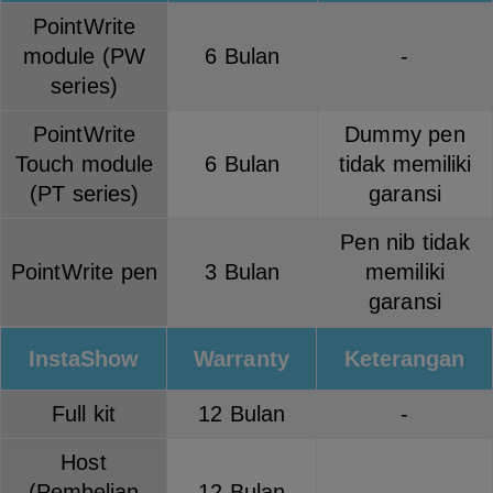
PointWrite
module (PW
6 Bulan
-
series)
PointWrite
Dummy pen
Touch module
6 Bulan
tidak memiliki
(PT series)
garansi
Pen nib tidak
PointWrite pen
3 Bulan
memiliki
garansi
InstaShow
Warranty
Keterangan
Full kit
12 Bulan
-
Host
(Pembelian
12 Bulan
-