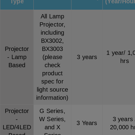
Type
(Year/Hou
All Lamp
Projector,
including
BX3002,
Projector
BX3003
1 year/ 1,
- Lamp
(please
3 years
hrs
Based
check
product
spec for
light source
information)
Projector
G Series,
-
W Series,
3 years 
3 Years
LED/4LED
and X
20,000 h