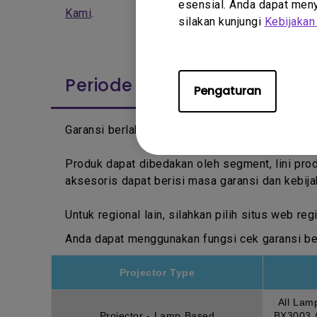
esensial. Anda dapat menye
Kami
.
silakan kunjungi
Kebijakan
Periode Garansi
Pengaturan
Garansi berlaku sejak tanggal tercetak pada B
Produk dapat dibedakan oleh segment, lini pr
aksesoris dapat berisi masa garansi dan kebija
Untuk regional lain, silahkan pilih situs web r
Anda dapat menggunakan fungsi cek garansi ber
Projector Type
All Lam
Projector - Lamp Based
BX3003 (