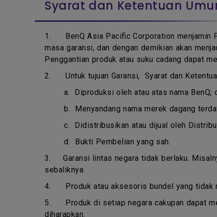
Syarat dan Ketentuan Um
1.
BenQ Asia Pacific Corporation menjamin 
masa garansi, dan dengan demikian akan menjad
Penggantian produk atau suku cadang dapat me
2. Untuk tujuan Garansi, Syarat dan Ketentuan
a.
Diproduksi oleh atau atas nama BenQ; 
b.
Menyandang nama merek dagang terdaft
c.
Didistribusikan atau dijual oleh Distri
d.
Bukti Pembelian yang sah.
3.
Garansi lintas negara tidak berlaku. Misal
sebaliknya.
4.
Produk atau aksesoris bundel yang tidak
5.
Produk di setiap negara cakupan dapat m
diharapkan.