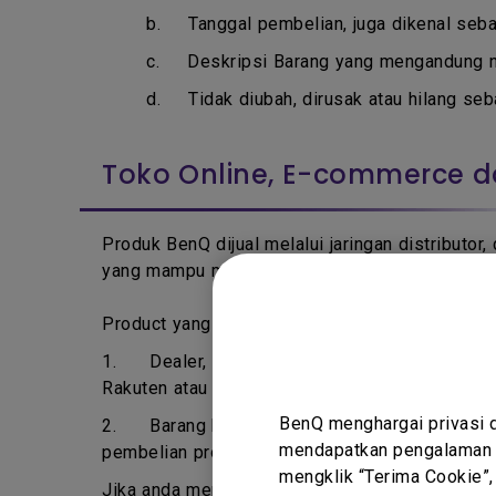
b. T
anggal pembelian, juga dikenal seba
c. D
eskripsi Barang yang mengandung 
d.
Tidak diubah, dirusak atau hilang seb
Toko Online, E-commerce d
Produk BenQ dijual melalui jaringan distributor
yang mampu mendapatkan produk BenQ via sumbe
Product yang dibeli dari sumber dibawah mungk
1.
Dealer, reseller atau distributor tidak 
Rakuten atau Toko Online sejenis.
BenQ menghargai privasi 
2.
Barang bekas, termasuk platform perdaganga
mendapatkan pengalaman t
pembelian produk oleh pelanggan pertama.
mengklik “Terima Cookie”,
Jika anda memiliki pertanyaan mengenai produk 