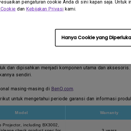
suaikan pengaturan cookie Anda di sini kapan saja. Untuk inf
 Cookie
dan
Kebijakan Privasi
kami.
Hanya Cookie yang Diperluk
ukti Pembelian oleh Pelanggan pertama.
oduk dan dipisahkan menjadi komponen utama dan aksesoris
kannya sendiri.
egional masing-masing di
BenQ.com
.
ikut untuk mengetahui periode garansi dan informasi produ
Model
Warranty
p Projector, including BX3002,
please check product spec for
3 years