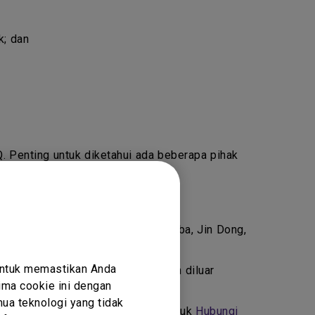
k; dan
nQ. Penting untuk diketahui ada beberapa pihak
 BenQ.
rti Amazon, Newegg, Lazada, Alibaba, Jin Dong,
untuk memastikan Anda
forum publik/pribadi atau pembelian diluar
ma cookie ini dengan
ua teknologi yang tidak
alah Penjual Resmi, jangan ragu untuk
Hubungi