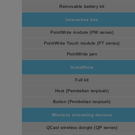
Removable battery kit
Interactive kits
PointWrite module (PW series)
PointWrite Touch module (PT series)
PointWrite pen
InstaShow
Full kit
Host (Pembelian terpisah)
Button (Pembelian terpisah)
Wireless streaming devices
QCast wireless dongle (QP series)