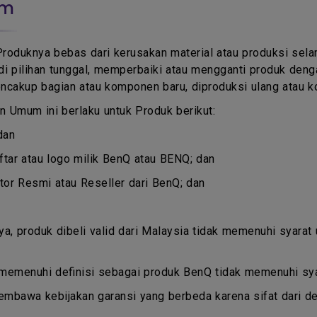
um
Produknya bebas dari kerusakan material atau produksi se
i pilihan tunggal, memperbaiki atau mengganti produk deng
ncakup bagian atau komponen baru, diproduksi ulang atau k
 Umum ini berlaku untuk Produk berikut:
dan
ar atau logo milik BenQ atau BENQ; dan
butor Resmi atau Reseller dari BenQ; dan
nya, produk dibeli valid dari Malaysia tidak memenuhi syarat
 memenuhi definisi sebagai produk BenQ tidak memenuhi syar
embawa kebijakan garansi yang berbeda karena sifat dari d