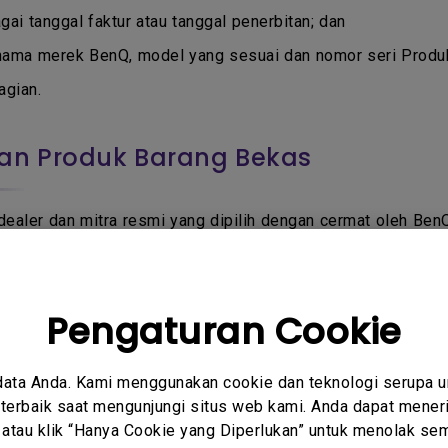
gai tanggal faktur atau tanggal penerbitan; dan
nama merek BenQ, model yang sesuai dan nomor seri Produ
agian.
an Produk Barang Bekas
, dealer dan mitra resmi yang dipilih dengan cermat oleh Be
r lain yang tidak resmi atau tidak mendapatkan izin oleh
in tidak mendapat jaminan garansi:
Pengaturan Cookie
resmi yang menjual melalui E-Commerce atau Toko Online sepe
data Anda. Kami menggunakan cookie dan teknologi serupa 
n online atau offline seperti eBay, Craiglist, iklan baris, 
erbaik saat mengunjungi situs web kami. Anda dapat meneri
 atau klik “Hanya Cookie yang Diperlukan” untuk menolak sem
anda, atau jika anda tidak yakin apakah penjual tersebut ad