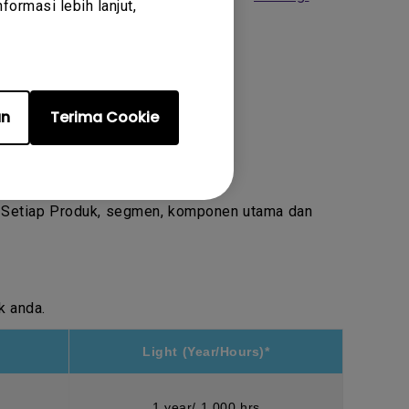
ormasi lebih lanjut,
an
Terima Cookie
. Setiap Produk, segmen, komponen utama dan
k anda.
Light (Year/Hours)*
1 year/ 1,000 hrs