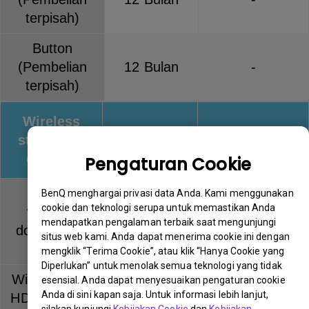
terpisah)
Button
(Pembelian
12 Bulan
-
terpisah)
Wireless
streaming
Warranty
Keterangan
devices
Pengaturan Cookie
QCast
BenQ menghargai privasi data Anda. Kami menggunakan
cookie dan teknologi serupa untuk memastikan Anda
wireless
12 Bulan
-
mendapatkan pengalaman terbaik saat mengunjungi
dongle (QP
situs web kami. Anda dapat menerima cookie ini dengan
series)
mengklik “Terima Cookie”, atau klik “Hanya Cookie yang
Diperlukan” untuk menolak semua teknologi yang tidak
Wireless Full
esensial. Anda dapat menyesuaikan pengaturan cookie
Anda di sini kapan saja. Untuk informasi lebih lanjut,
HD Kit (WDP
12 Bulan
-
silakan kunjungi
Kebijakan Cookie
dan
Kebijakan