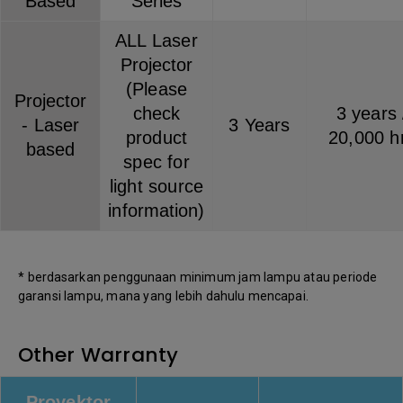
Based
Series
ALL Laser
Projector
(Please
Projector
check
3 years 
- Laser
3 Years
product
20,000 h
based
spec for
light source
information)
* berdasarkan penggunaan minimum jam lampu atau periode
garansi lampu, mana yang lebih dahulu mencapai.
Other Warranty
Proyektor