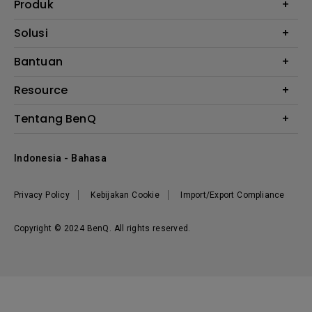
Produk
Proyektor
Solusi
Monitor
E-Sports
Bantuan
Monitor Arm
Business
Monitor Light Bar
Garansi
Resource
AQCOLOR
FAQ
Monitor Eye-Care
Where to Buy
Tentang BenQ
Layanan Perbaikan
Kalkulator Instalasi Proyektor
Hubungi Kami
Tentang Perusahaan
Knowledge Center
Indonesia - Bahasa
Berita
Privacy Policy
Kebijakan Cookie
Import/Export Compliance
Copyright © 2024 BenQ. All rights reserved.