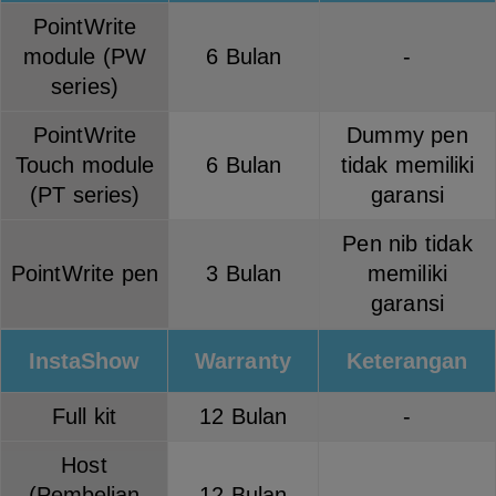
PointWrite
module (PW
6 Bulan
-
series)
PointWrite
Dummy pen
Touch module
6 Bulan
tidak memiliki
(PT series)
garansi
Pen nib tidak
PointWrite pen
3 Bulan
memiliki
garansi
InstaShow
Warranty
Keterangan
Full kit
12 Bulan
-
Host
(Pembelian
12 Bulan
-