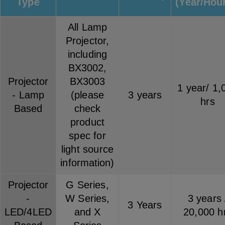
Type
(Year/Hou
All Lamp
Projector,
including
BX3002,
Projector
BX3003
1 year/ 1,
- Lamp
(please
3 years
hrs
Based
check
product
spec for
light source
information)
Projector
G Series,
-
W Series,
3 years 
3 Years
LED/4LED
and X
20,000 h