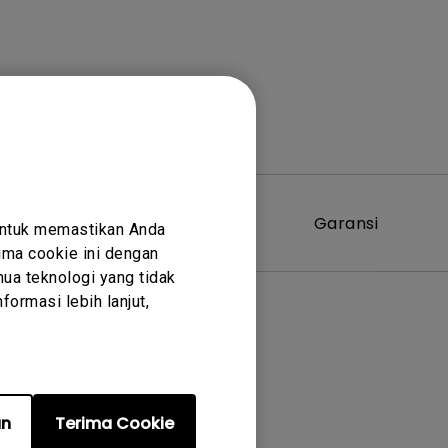
Perangkat
Garansi
untuk memastikan Anda
Lunak
ma cookie ini dengan
ua teknologi yang tidak
ormasi lebih lanjut,
er terkait
an
Terima Cookie