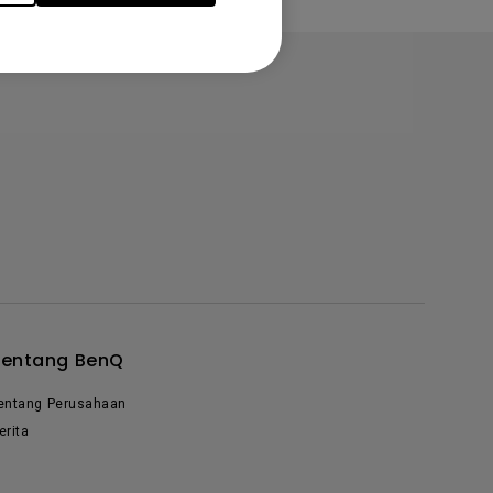
Tentang BenQ
entang Perusahaan
erita