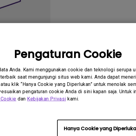
2.1 Channel Built-in
Speakers
With Low Input Lag
Pengaturan Cookie
tanyaan
Petunjuk
data Anda. Kami menggunakan cookie dan teknologi serupa 
um
Pengguna
erbaik saat mengunjungi situs web kami. Anda dapat meneri
 atau klik “Hanya Cookie yang Diperlukan” untuk menolak sem
suaikan pengaturan cookie Anda di sini kapan saja. Untuk inf
 Cookie
dan
Kebijakan Privasi
kami.
 perangkat lunak &amp; driv
Hanya Cookie yang Diperluk