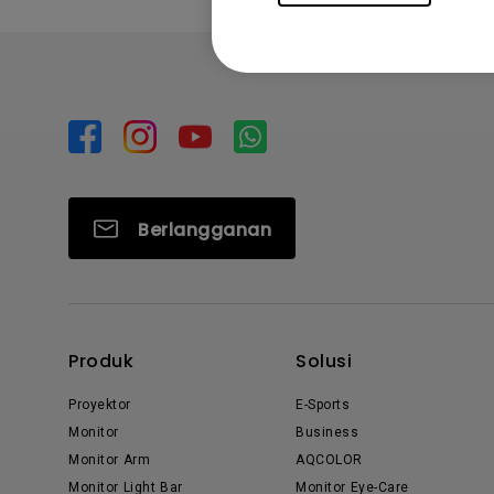
Berlangganan
Produk
Solusi
Proyektor
E-Sports
Monitor
Business
Monitor Arm
AQCOLOR
Monitor Light Bar
Monitor Eye-Care