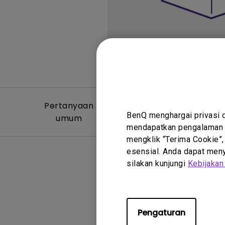
Pertanyaan
Video Per
BenQ menghargai privasi 
umum
Um
mendapatkan pengalaman t
mengklik “Terima Cookie”,
esensial. Anda dapat menye
silakan kunjungi
Kebijakan
Tidak ada
Pengaturan