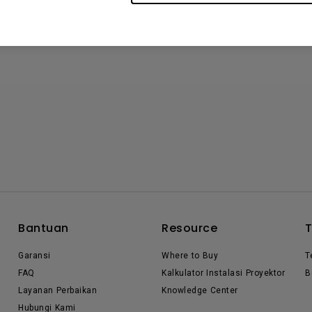
Bantuan
Resource
Garansi
Where to Buy
T
FAQ
Kalkulator Instalasi Proyektor
B
Layanan Perbaikan
Knowledge Center
Hubungi Kami