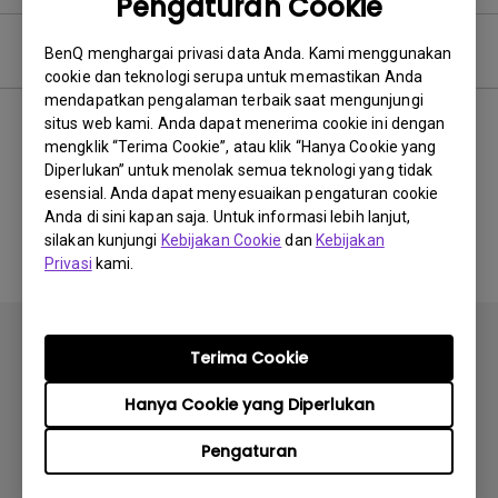
Pengaturan Cookie
Perangkat Lunak
BenQ menghargai privasi data Anda. Kami menggunakan
cookie dan teknologi serupa untuk memastikan Anda
mendapatkan pengalaman terbaik saat mengunjungi
situs web kami. Anda dapat menerima cookie ini dengan
mengklik “Terima Cookie”, atau klik “Hanya Cookie yang
Tidak ada perangkat lunak
Diperlukan” untuk menolak semua teknologi yang tidak
esensial. Anda dapat menyesuaikan pengaturan cookie
&amp; driver terkait
Anda di sini kapan saja. Untuk informasi lebih lanjut,
silakan kunjungi
Kebijakan Cookie
dan
Kebijakan
Privasi
kami.
Terima Cookie
Hanya Cookie yang Diperlukan
Berlangganan
Pengaturan