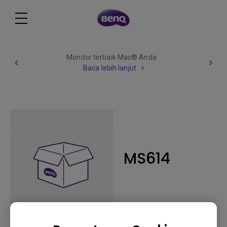
Monitor terbaik Mac® Anda
Baca lebih lanjut
MS614