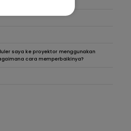
luler saya ke proyektor menggunakan
. Bagaimana cara memperbaikinya?