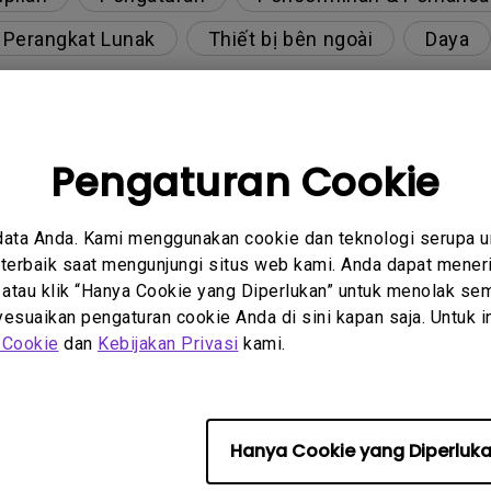
& Perangkat Lunak
Thiết bị bên ngoài
Daya
Pengaturan Cookie
berbeda pada output monitor pada model dengan k
 dua arah pada proyektor?
data Anda. Kami menggunakan cookie dan teknologi serupa 
erbaik saat mengunjungi situs web kami. Anda dapat meneri
 atau klik “Hanya Cookie yang Diperlukan” untuk menolak sem
y projector. How can I fix it?
suaikan pengaturan cookie Anda di sini kapan saja. Untuk inf
 Cookie
dan
Kebijakan Privasi
kami.
r meskipun sudah tersambung ke pemutar. Bagaim
engan 4K HDR?
Hanya Cookie yang Diperluk