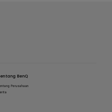
Tentang BenQ
entang Perusahaan
erita