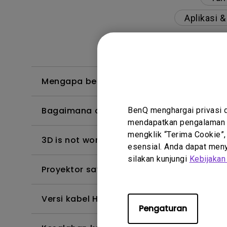
Aplikasi 
Mengapa beberapa warna hanya terlihat 
Bagaimana cara mengaktifkan fungsi CEC
BenQ menghargai privasi 
mendapatkan pengalaman t
mengklik “Terima Cookie”,
3D is not working or getting lost sync on m
esensial. Anda dapat menye
silakan kunjungi
Kebijakan
Proyektor saya dihidupkan tanpa gamba
Versi kabel HDMI apa yang kompatibel d
Pengaturan