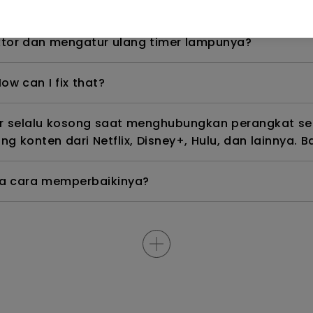
, bagaimana cara memperbaikinya?
tor dan mengatur ulang timer lampunya?
ow can I fix that?
ar selalu kosong saat menghubungkan perangkat se
g konten dari Netflix, Disney+, Hulu, dan lainnya
na cara memperbaikinya?