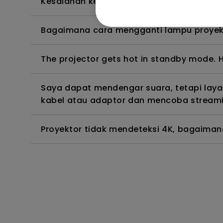
Kesalahan kedalaman warna di OSD menu
Bagaimana cara mengganti lampu proyek
The projector gets hot in standby mode. H
Saya dapat mendengar suara, tetapi lay
kabel atau adaptor dan mencoba streamin
Proyektor tidak mendeteksi 4K, bagaima