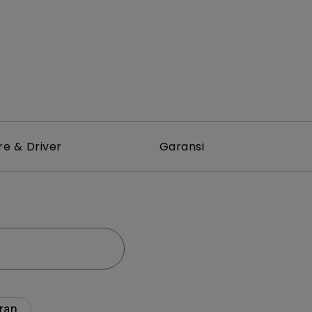
re & Driver
Garansi
ran