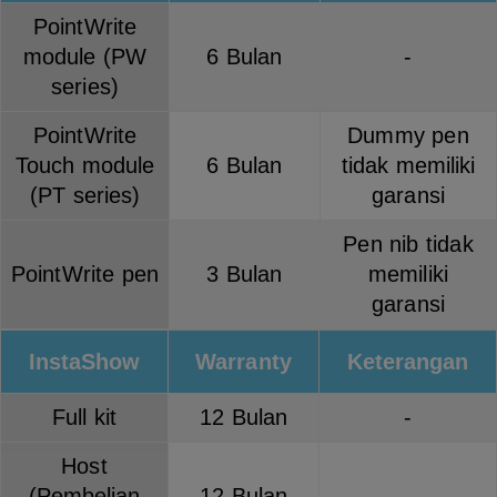
PointWrite
module (PW
6 Bulan
-
series)
PointWrite
Dummy pen
Touch module
6 Bulan
tidak memiliki
(PT series)
garansi
Pen nib tidak
PointWrite pen
3 Bulan
memiliki
garansi
InstaShow
Warranty
Keterangan
Full kit
12 Bulan
-
Host
(Pembelian
12 Bulan
-