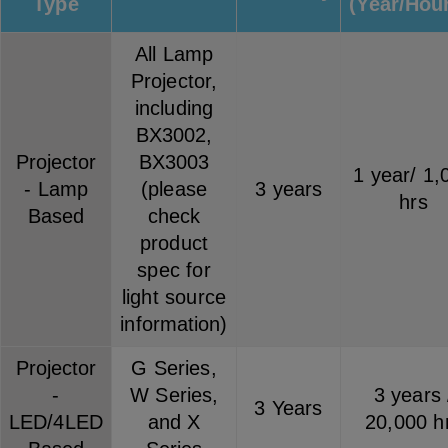
Type
(Year/Hou
All Lamp
Projector,
including
BX3002,
Projector
BX3003
1 year/ 1,
- Lamp
(please
3 years
hrs
Based
check
product
spec for
light source
information)
Projector
G Series,
-
W Series,
3 years 
3 Years
LED/4LED
and X
20,000 h