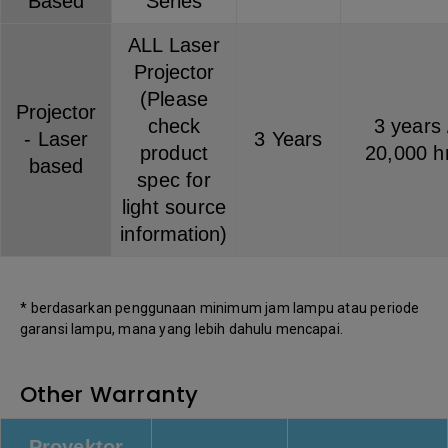
Based
Series
ALL Laser
Projector
(Please
Projector
check
3 years 
- Laser
3 Years
product
20,000 h
based
spec for
light source
information)
* berdasarkan penggunaan minimum jam lampu atau periode
garansi lampu, mana yang lebih dahulu mencapai.
Other Warranty
Proyektor