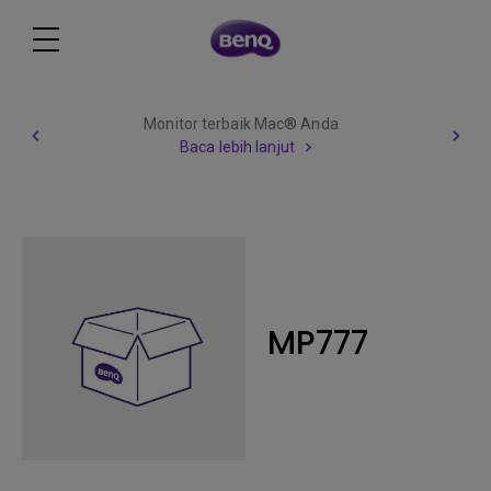
Berhati hatila
baik Mac® Anda
lapangan p
bih lanjut
Baca le
MP777