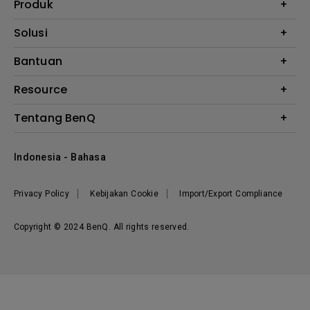
Produk
Proyektor
Solusi
Monitor
E-Sports
Bantuan
Monitor Arm
Business
Monitor Light Bar
Garansi
Resource
AQCOLOR
FAQ
Monitor Eye-Care
Where to Buy
Tentang BenQ
Layanan Perbaikan
Kalkulator Instalasi Proyektor
Hubungi Kami
Tentang Perusahaan
Knowledge Center
Indonesia - Bahasa
Berita
Privacy Policy
Kebijakan Cookie
Import/Export Compliance
Copyright © 2024 BenQ. All rights reserved.