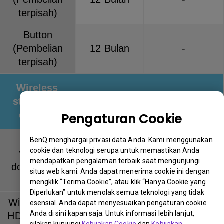
terpisah)
Button
(Pembelian
12 Bulan
-
terpisah)
Wireless
streaming
Warranty
Keterangan
devices
Pengaturan Cookie
QCast
BenQ menghargai privasi data Anda. Kami menggunakan
cookie dan teknologi serupa untuk memastikan Anda
wireless
12 Bulan
-
mendapatkan pengalaman terbaik saat mengunjungi
dongle (QP
situs web kami. Anda dapat menerima cookie ini dengan
series)
mengklik “Terima Cookie”, atau klik “Hanya Cookie yang
Diperlukan” untuk menolak semua teknologi yang tidak
Wireless Full
esensial. Anda dapat menyesuaikan pengaturan cookie
Anda di sini kapan saja. Untuk informasi lebih lanjut,
HD Kit (WDP
12 Bulan
-
silakan kunjungi
Kebijakan Cookie
dan
Kebijakan