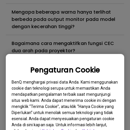
Mengapa beberapa warna hanya terlihat
berbeda pada output monitor pada model
dengan kecerahan tinggi?
Bagaimana cara mengaktifkan fungsi CEC
dua arah pada proyektor?
3D is not working or getting lost sync on my
Pengaturan Cookie
projector. How can I fix it?
BenQ menghargai privasi data Anda. Kami menggunakan
cookie dan teknologi serupa untuk memastikan Anda
Proyektor saya dihidupkan tanpa gambar
mendapatkan pengalaman terbaik saat mengunjungi
meskipun sudah tersambung ke pemutar.
situs web kami. Anda dapat menerima cookie ini dengan
Bagaimana cara memperbaikinya?
mengklik “Terima Cookie”, atau klik “Hanya Cookie yang
Diperlukan” untuk menolak semua teknologi yang tidak
esensial. Anda dapat menyesuaikan pengaturan cookie
Versi kabel HDMI apa yang kompatibel
Anda di sini kapan saja. Untuk informasi lebih lanjut,