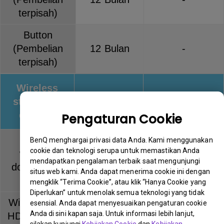
terpisah)
Button
(Pembelian
12 Bulan
-
terpisah)
Wireless
streaming
Warranty
Keterangan
devices
Pengaturan Cookie
QCast
BenQ menghargai privasi data Anda. Kami menggunakan
cookie dan teknologi serupa untuk memastikan Anda
wireless
12 Bulan
-
mendapatkan pengalaman terbaik saat mengunjungi
dongle (QP
situs web kami. Anda dapat menerima cookie ini dengan
series)
mengklik “Terima Cookie”, atau klik “Hanya Cookie yang
Diperlukan” untuk menolak semua teknologi yang tidak
Wireless Full
esensial. Anda dapat menyesuaikan pengaturan cookie
Anda di sini kapan saja. Untuk informasi lebih lanjut,
HD Kit (WDP
12 Bulan
-
silakan kunjungi
Kebijakan Cookie
dan
Kebijakan