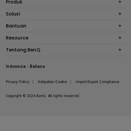
Produk
Proyektor
Solusi
Monitor
E-Sports
Bantuan
Monitor Arm
Business
Monitor Light Bar
Garansi
Resource
AQCOLOR
FAQ
Monitor Eye-Care
Where to Buy
Tentang BenQ
Layanan Perbaikan
Kalkulator Instalasi Proyektor
Hubungi Kami
Tentang Perusahaan
Knowledge Center
Indonesia - Bahasa
Berita
Privacy Policy
Kebijakan Cookie
Import/Export Compliance
Copyright © 2024 BenQ. All rights reserved.