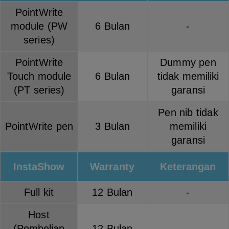
PointWrite
module (PW
6 Bulan
-
series)
PointWrite
Dummy pen
Touch module
6 Bulan
tidak memiliki
(PT series)
garansi
Pen nib tidak
PointWrite pen
3 Bulan
memiliki
garansi
InstaShow
Warranty
Keterangan
Full kit
12 Bulan
-
Host
(Pembelian
12 Bulan
-