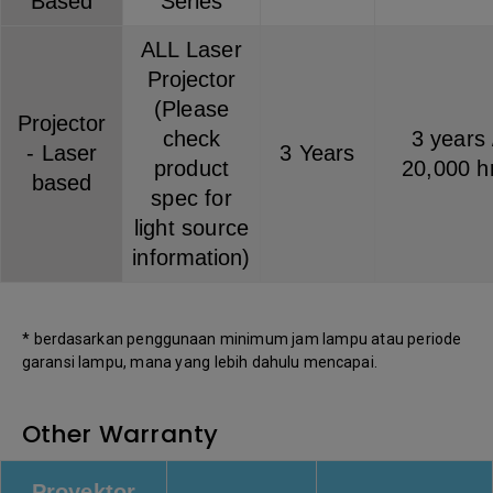
Based
Series
ALL Laser
Projector
(Please
Projector
check
3 years 
- Laser
3 Years
product
20,000 h
based
spec for
light source
information)
* berdasarkan penggunaan minimum jam lampu atau periode
garansi lampu, mana yang lebih dahulu mencapai.
Other Warranty
Proyektor