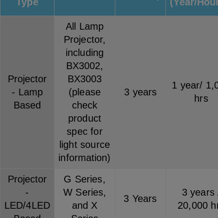
Type
(Year/Hou
All Lamp
Projector,
including
BX3002,
Projector
BX3003
1 year/ 1,
- Lamp
(please
3 years
hrs
Based
check
product
spec for
light source
information)
Projector
G Series,
-
W Series,
3 years 
3 Years
LED/4LED
and X
20,000 h