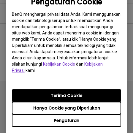
Pengaturan Cookie
Perangkat Lunak
BenQ menghargai privasi data Anda. Kami menggunakan
cookie dan teknologi serupa untuk memastikan Anda
mendapatkan pengalaman terbaik saat mengunjungi
situs web kami. Anda dapat menerima cookie ini dengan
mengklik “Terima Cookie”, atau klik “Hanya Cookie yang
Tidak ada perangkat lunak
Diperlukan” untuk menolak semua teknologi yang tidak
esensial. Anda dapat menyesuaikan pengaturan cookie
&amp; driver terkait
Anda di sini kapan saja. Untuk informasi lebih lanjut,
silakan kunjungi
Kebijakan Cookie
dan
Kebijakan
Privasi
kami.
Terima Cookie
Hanya Cookie yang Diperlukan
Berlangganan
Pengaturan