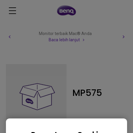
Monitor terbaik Mac® Anda
Baca lebih lanjut
MP575